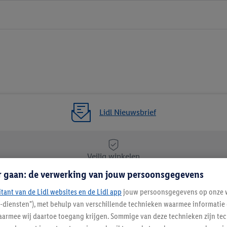
Lidl Nieuwsbrief
Veilig winkelen
r gaan: de verwerking van jouw persoonsgegevens
itant van de Lidl websites en de Lidl app
Lidl Nieuwsbrief
jouw persoonsgegevens op onze w
l-diensten"), met behulp van verschillende technieken waarmee informati
Schrijf je in
armee wij daartoe toegang krijgen. Sommige van deze technieken zijn tec