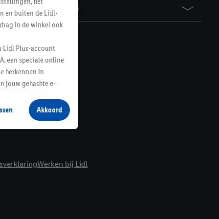
tellingen, het
Awards
n en buiten de Lidl-
drag in de winkel ook
n Lidl Plus-account
A. een speciale online
te herkennen in
an jouw gehashte e-
aan jou zijn
ssen
Akkoord
r producten waarin je
 winkel te plaatsen
innen verschillende
 van jouw gehashte e-
sverklaring
Werken bij Lidl
an jou kunnen worden
erking.
en vergelijkbare