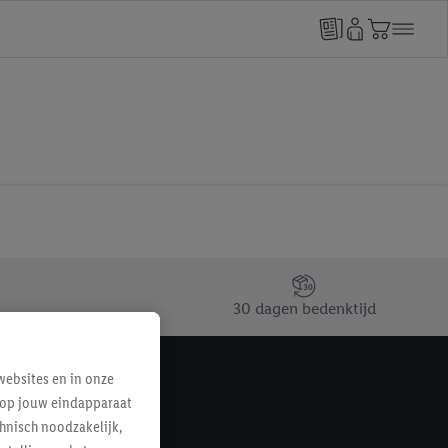
30 dagen bedenktijd
ebsites en in onze
e op jouw eindapparaat
hnisch noodzakelijk,