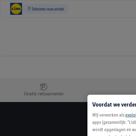
Jouw voordelen bij ons als Lidl webshop klant
Gratis retourneren
Voordat we verde
Wij verwerken als
explo
apps (gezamenlijk: "Lid
wordt opgeslagen en wa