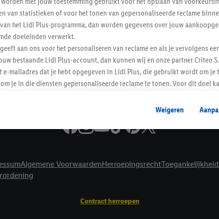
worden met jouw toestemming gebruikt voor het opslaan van voorkeursins
Informatie
n van statistieken of voor het tonen van gepersonaliseerde reclame binne
ent van het Lidl Plus-programma, dan worden gegevens over jouw aankoopge
mde doeleinden verwerkt.
 geeft aan ons voor het personaliseren van reclame en als je vervolgens ee
ouw bestaande Lidl Plus-account, dan kunnen wij en onze partner Criteo S.
t e-mailadres dat je hebt opgegeven in Lidl Plus, die gebruikt wordt om je 
om je in die diensten gepersonaliseerde reclame te tonen. Voor dit doel k
mengevoegd met andere identifiers of met identifiers die door Criteo S.A. 
Weigeren
Aanpa
mming geeft, dan kunnen retargeting advertenties worden weergegeven voo
etoond (bijvoorbeeld door het product in een winkelmandje van een online
. De retargeting advertenties kunnen op verschillende eindapparaten en b
ergegeven, als verschillende eindapparaten en Lidl-diensten, met behulp
essum
Algemene Voorwaarden
Herroepingsrecht
Toegankelijkheid
ele andere identifiers of met identifiers waarover Criteo S.A. beschikt, a
erordening
je aangeven met welke cookies en vergelijkbare technieken en met welke
e instemt. Verder kan je er meer informatie vinden over de gegevensverw
Contract herroepen
eren", kies je voor de optie dat er enkel technisch noodzakelijke cookies 