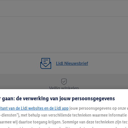
Lidl Nieuwsbrief
Veilig winkelen
r gaan: de verwerking van jouw persoonsgegevens
itant van de Lidl websites en de Lidl app
Lidl Nieuwsbrief
jouw persoonsgegevens op onze w
l-diensten"), met behulp van verschillende technieken waarmee informati
Schrijf je in
armee wij daartoe toegang krijgen. Sommige van deze technieken zijn tec