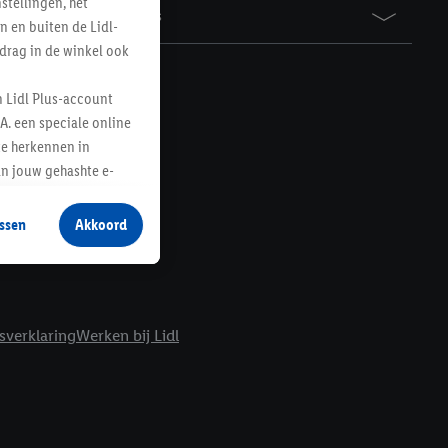
tellingen, het
Awards
n en buiten de Lidl-
drag in de winkel ook
n Lidl Plus-account
A. een speciale online
te herkennen in
an jouw gehashte e-
aan jou zijn
ssen
Akkoord
r producten waarin je
 winkel te plaatsen
innen verschillende
 van jouw gehashte e-
sverklaring
Werken bij Lidl
an jou kunnen worden
erking.
en vergelijkbare