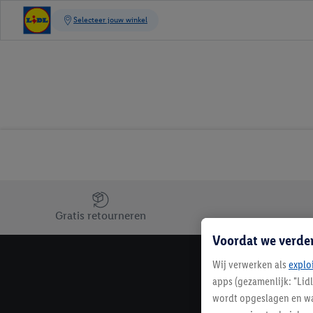
Jouw voordelen bij ons als Lidl webshop klant
Gratis retourneren
Voordat we verde
Wij verwerken als
explo
apps (gezamenlijk: "Lid
wordt opgeslagen en wa