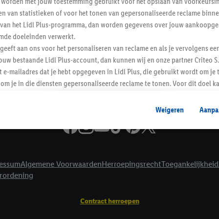
worden met jouw toestemming gebruikt voor het opslaan van voorkeursins
Informatie
n van statistieken of voor het tonen van gepersonaliseerde reclame binne
ent van het Lidl Plus-programma, dan worden gegevens over jouw aankoopge
mde doeleinden verwerkt.
 geeft aan ons voor het personaliseren van reclame en als je vervolgens ee
ouw bestaande Lidl Plus-account, dan kunnen wij en onze partner Criteo S.
t e-mailadres dat je hebt opgegeven in Lidl Plus, die gebruikt wordt om je 
om je in die diensten gepersonaliseerde reclame te tonen. Voor dit doel k
mengevoegd met andere identifiers of met identifiers die door Criteo S.A. 
Weigeren
Aanpa
mming geeft, dan kunnen retargeting advertenties worden weergegeven voo
etoond (bijvoorbeeld door het product in een winkelmandje van een online
. De retargeting advertenties kunnen op verschillende eindapparaten en b
ergegeven, als verschillende eindapparaten en Lidl-diensten, met behulp
essum
Algemene Voorwaarden
Herroepingsrecht
Toegankelijkheid
ele andere identifiers of met identifiers waarover Criteo S.A. beschikt, a
erordening
je aangeven met welke cookies en vergelijkbare technieken en met welke
e instemt. Verder kan je er meer informatie vinden over de gegevensverw
Contract herroepen
eren", kies je voor de optie dat er enkel technisch noodzakelijke cookies 