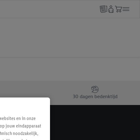
30 dagen bedenktijd
ebsites en in onze
e op jouw eindapparaat
hnisch noodzakelijk,