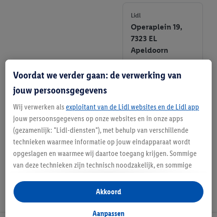
Lidl
Operaplein 19,
7323 EL
Apeldoorn
+ 2
Voordat we verder gaan: de verwerking van
jouw persoonsgegevens
Informatie
Wij verwerken als
exploitant van de Lidl websites en de Lidl app
Favoriete
jouw persoonsgegevens op onze websites en in onze apps
winkel
(gezamenlijk: "Lidl-diensten"), met behulp van verschillende
technieken waarmee informatie op jouw eindapparaat wordt
opgeslagen en waarmee wij daartoe toegang krijgen. Sommige
van deze technieken zijn technisch noodzakelijk, en sommige
technieken worden met jouw toestemming gebruikt voor het
opslaan van voorkeursinstellingen, het verzamelen en
Akkoord
analyseren van statistieken of voor het tonen van
gepersonaliseerde reclame binnen en buiten de Lidl-diensten.
Aanpassen