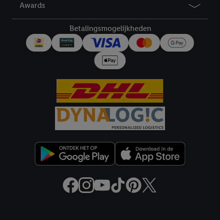
Awards
diensten worden weergegeven, als verschillende eindapparaten
en Lidl-diensten, met behulp van jouw gehashte e-mailadres en
Betalingsmogelijkheden
met eventuele andere identifiers of met identifiers waarover
Criteo S.A. beschikt, aan jou kunnen worden toegewezen.
Onder "Aanpassen" kun je aangeven met welke cookies en
vergelijkbare technieken en met welke verwerkingsdoeleinden
je instemt. Verder kan je er meer informatie vinden over de
gegevensverwerking.
Door te klikken op "Weigeren", kies je voor de optie dat er enkel
technisch noodzakelijke cookies en vergelijkbare technieken
worden gebruikt.
Door op "Akkoord" te klikken, stem je in met alle verwerkingen
voor alle bovengenoemde doeleinden. Meer informatie,
inclusief over de opslagperiode van de gegevens en je recht om
jouw toestemming op elk gewenst moment in te trekken, vind je
in onze
privacyverklaring
.
Je vindt de impressum voor de Lidl
website hier.
Klik
hier
voor meer informatie over de cookies die
Juridische koppelingen
wij inzetten.