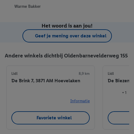
Warme Bakker
Het woord is aan jou!
Geef je mening over deze winkel
Andere winkels dichtbij Oldenbarnevelderweg 155
Lidl
8,9 km
Lidl
De Brink 7, 3871 AM Hoevelaken
De Biezenka
+ 1
Informatie
Favoriete winkel