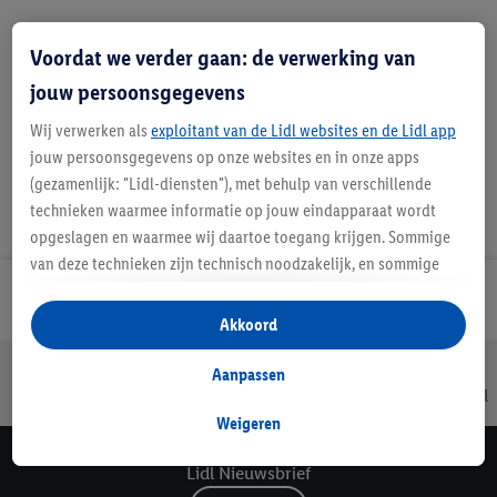
Voordat we verder gaan: de verwerking van
Favoriete winkel
jouw persoonsgegevens
Wij verwerken als
exploitant van de Lidl websites en de Lidl app
jouw persoonsgegevens op onze websites en in onze apps
(gezamenlijk: "Lidl-diensten"), met behulp van verschillende
technieken waarmee informatie op jouw eindapparaat wordt
opgeslagen en waarmee wij daartoe toegang krijgen. Sommige
van deze technieken zijn technisch noodzakelijk, en sommige
technieken worden met jouw toestemming gebruikt voor het
Lidl Nieuwsbrief
opslaan van voorkeursinstellingen, het verzamelen en
Akkoord
analyseren van statistieken of voor het tonen van
Jouw voordelen bij ons als Lidl webshop klant
gepersonaliseerde reclame binnen en buiten de Lidl-diensten.
Aanpassen
Gratis retourneren
Veilig winkelen
30 dagen bedenktijd
Als je lid bent van het Lidl Plus-programma, dan worden
gegevens over jouw aankoopgedrag in de winkel ook voor de
Weigeren
hiervoor genoemde doeleinden verwerkt.
Lidl Nieuwsbrief
Als je hier toestemming geeft aan ons voor het personaliseren