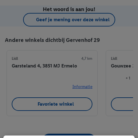
Het woord is aan jou!
Geef je mening over deze winkel
Andere winkels dichtbij Gervenhof 29
Lidl
4,7 km
Lidl
Garsteland 4, 3851 MJ Ermelo
Gouwzee 27
+ 1
Informatie
Favoriete winkel