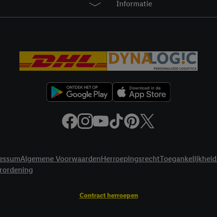
Informatie
privacyverklaring
.
Je vindt de impressum voor de Lidl website hier.
Klik
hie
inzetten.
essum
Algemene Voorwaarden
Herroepingsrecht
Toegankelijkheid
erordening
Contract herroepen