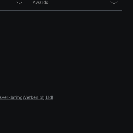
Awards
r
voor meer informatie
sverklaring
Werken bij Lidl