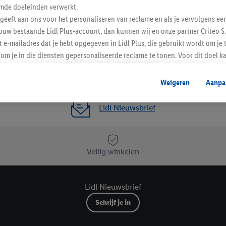
Favoriete winkel
mde doeleinden verwerkt.
 geeft aan ons voor het personaliseren van reclame en als je vervolgens ee
ouw bestaande Lidl Plus-account, dan kunnen wij en onze partner Criteo S.
t e-mailadres dat je hebt opgegeven in Lidl Plus, die gebruikt wordt om je 
om je in die diensten gepersonaliseerde reclame te tonen. Voor dit doel k
mengevoegd met andere identifiers of met identifiers die door Criteo S.A. 
Weigeren
Aanpa
mming geeft, dan kunnen retargeting advertenties worden weergegeven voo
etoond (bijvoorbeeld door het product in een winkelmandje van een online
Lidl Nieuwsbrief
. De retargeting advertenties kunnen op verschillende eindapparaten en b
ergegeven, als verschillende eindapparaten en Lidl-diensten, met behulp
ele andere identifiers of met identifiers waarover Criteo S.A. beschikt, a
Veilig winkelen
je aangeven met welke cookies en vergelijkbare technieken en met welke
e instemt. Verder kan je er meer informatie vinden over de gegevensverw
Lidl Nieuwsbrief
eren", kies je voor de optie dat er enkel technisch noodzakelijke cookies 
uikt.
Schrijf je in
ikken, stem je in met alle verwerkingen voor alle bovengenoemde doeleind
agperiode van de gegevens en je recht om jouw toestemming op elk gewens