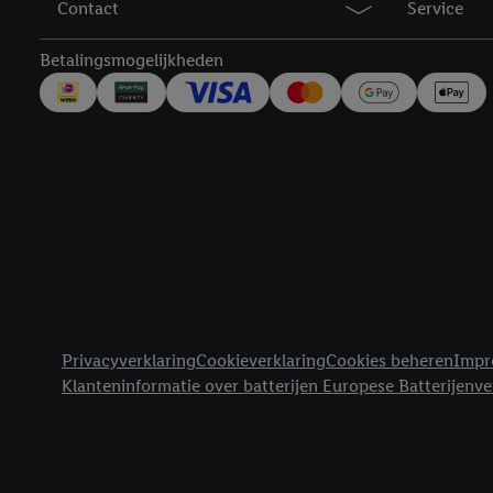
Contact
Service
trekken, vind je in onze
over de cookies die wij 
Betalingsmogelijkheden
Juridische koppelingen
Privacyverklaring
Cookieverklaring
Cookies beheren
Impr
Klanteninformatie over batterijen Europese Batterijenv