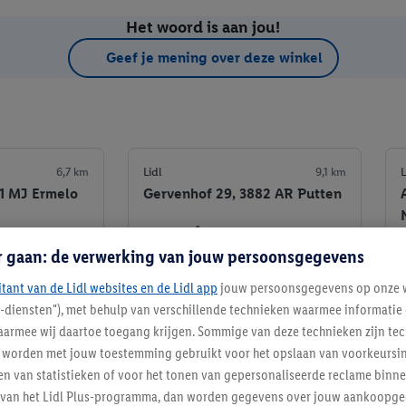
Het woord is aan jou!
Geef je mening over deze winkel
6,7 km
Lidl
9,1 km
L
51 MJ Ermelo
Gervenhof 29, 3882 AR Putten
+ 1
r gaan: de verwerking van jouw persoonsgegevens
Informatie
Informatie
itant van de Lidl websites en de Lidl app
jouw persoonsgegevens op onze w
e winkel
Favoriete winkel
l-diensten"), met behulp van verschillende technieken waarmee informati
armee wij daartoe toegang krijgen. Sommige van deze technieken zijn tec
worden met jouw toestemming gebruikt voor het opslaan van voorkeursins
n van statistieken of voor het tonen van gepersonaliseerde reclame binne
ent van het Lidl Plus-programma, dan worden gegevens over jouw aankoopge