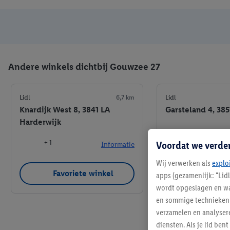
Andere winkels dichtbij Gouwzee 27
Lidl
6,7 km
Lidl
Knardijk West 8, 3841 LA
Garsteland 4, 38
Harderwijk
Voordat we verde
+ 1
Informatie
Wij verwerken als
explo
Favoriete winkel
Favoriet
apps (gezamenlijk: "Lid
wordt opgeslagen en wa
en sommige technieken 
verzamelen en analysere
diensten. Als je lid b