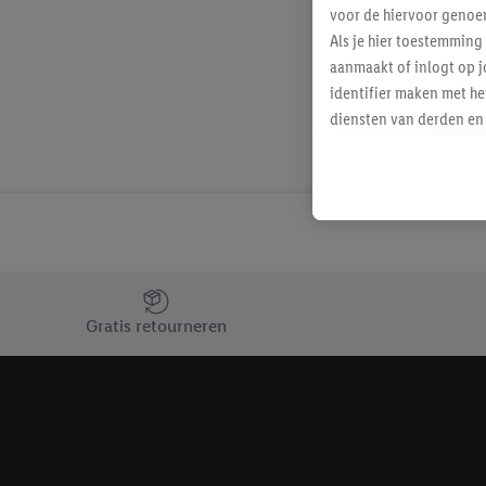
voor de hiervoor genoe
Als je hier toestemming
aanmaakt of inlogt op j
identifier maken met he
diensten van derden en 
mailadres ook worden sa
toegewezen.
Als je hiervoor toeste
eerder interesse hebt g
maar het niet te kopen)
Lidl-diensten worden we
Jouw voordelen bij ons als Lidl webshop klant
mailadres en met eventu
Gratis retourneren
toegewezen.
Onder "Aanpassen" kun 
verwerkingsdoeleinden j
Door te klikken op "Weig
technieken worden gebr
Door op "Akkoord" te kl
inclusief over de opsl