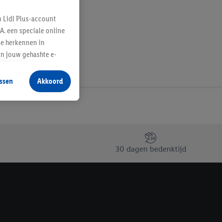
n Lidl Plus-account
A. een speciale online
te herkennen in
an jouw gehashte e-
aan jou zijn
ssen
Akkoord
r producten waarin je
 winkel te plaatsen
innen verschillende
 van jouw gehashte e-
an jou kunnen worden
30 dagen bedenktijd
erking.
en vergelijkbare
en. Meer informatie,
t moment in te