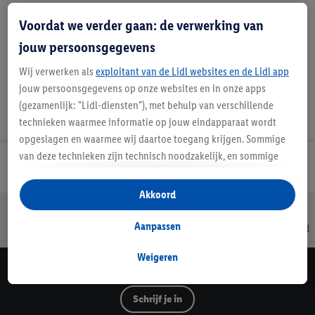
Favoriete winkel
Voordat we verder gaan: de verwerking van
jouw persoonsgegevens
Wij verwerken als
exploitant van de Lidl websites en de Lidl app
jouw persoonsgegevens op onze websites en in onze apps
(gezamenlijk: "Lidl-diensten"), met behulp van verschillende
technieken waarmee informatie op jouw eindapparaat wordt
opgeslagen en waarmee wij daartoe toegang krijgen. Sommige
van deze technieken zijn technisch noodzakelijk, en sommige
Lidl Nieuwsbrief
technieken worden met jouw toestemming gebruikt voor het
opslaan van voorkeursinstellingen, het verzamelen en
Akkoord
analyseren van statistieken of voor het tonen van
Jouw voordelen bij ons als Lidl webshop klant
gepersonaliseerde reclame binnen en buiten de Lidl-diensten.
Aanpassen
Gratis retourneren
Veilig winkelen
30 dagen bedenktijd
Als je lid bent van het Lidl Plus-programma, dan worden
gegevens over jouw aankoopgedrag in de winkel ook voor de
Weigeren
hiervoor genoemde doeleinden verwerkt.
Lidl Nieuwsbrief
Als je hier toestemming geeft aan ons voor het personaliseren
Schrijf je in
van reclame en als je vervolgens een Lidl Plus-account