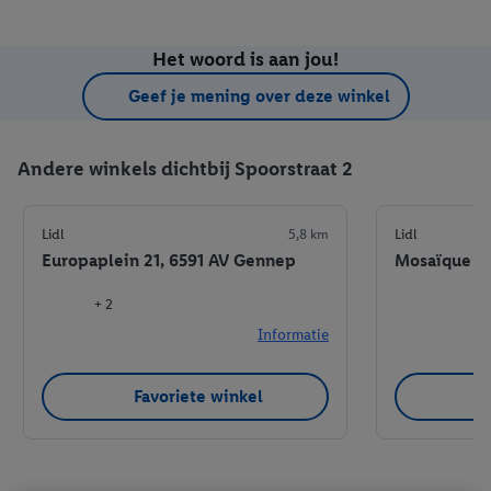
Het woord is aan jou!
Geef je mening over deze winkel
Andere winkels dichtbij Spoorstraat 2
Lidl
5,8 km
Lidl
Europaplein 21, 6591 AV Gennep
Mosaïque 47
+ 2
Informatie
Favoriete winkel