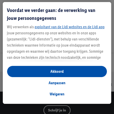
Voordat we verder gaan: de verwerking van
Favoriete winkel
jouw persoonsgegevens
Wij verwerken als
exploitant van de Lidl websites en de Lidl app
jouw persoonsgegevens op onze websites en in onze apps
(gezamenlijk: "Lidl-diensten"), met behulp van verschillende
technieken waarmee informatie op jouw eindapparaat wordt
opgeslagen en waarmee wij daartoe toegang krijgen. Sommige
van deze technieken zijn technisch noodzakelijk, en sommige
Lidl Nieuwsbrief
technieken worden met jouw toestemming gebruikt voor het
opslaan van voorkeursinstellingen, het verzamelen en
Akkoord
analyseren van statistieken of voor het tonen van
Jouw voordelen bij ons als Lidl webshop klant
gepersonaliseerde reclame binnen en buiten de Lidl-diensten.
Aanpassen
Gratis retourneren
Veilig winkelen
30 dagen bedenktijd
Als je lid bent van het Lidl Plus-programma, dan worden
gegevens over jouw aankoopgedrag in de winkel ook voor de
Weigeren
hiervoor genoemde doeleinden verwerkt.
Lidl Nieuwsbrief
Als je hier toestemming geeft aan ons voor het personaliseren
Schrijf je in
van reclame en als je vervolgens een Lidl Plus-account