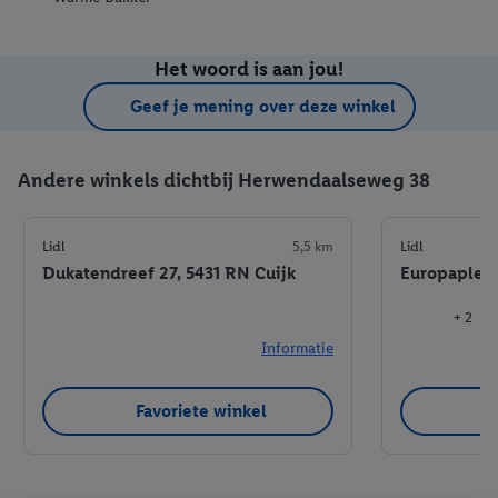
Het woord is aan jou!
Geef je mening over deze winkel
Andere winkels dichtbij Herwendaalseweg 38
Lidl
5,5 km
Lidl
Dukatendreef 27, 5431 RN Cuijk
Europaplein
+ 2
Informatie
Favoriete winkel