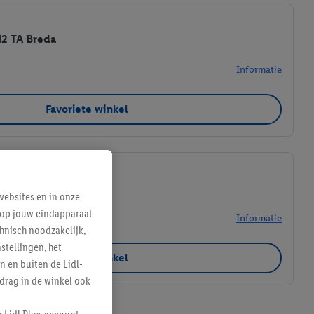
12 TA Breda
Informatie
Favoriete winkel
 WK Breda
ebsites en in onze
e op jouw eindapparaat
Informatie
hnisch noodzakelijk,
tellingen, het
Favoriete winkel
n en buiten de Lidl-
drag in de winkel ook