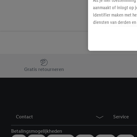
Als je hier toestemming
aanmaakt of inlogt op j
identifier maken met he
diensten van derden en 
mailadres ook worden sa
toegewezen.
Als je hiervoor toeste
eerder interesse hebt g
maar het niet te kopen)
Jouw voordelen bij ons als Lidl webshop klant
Lidl-diensten worden we
Gratis retourneren
mailadres en met eventu
toegewezen.
Onder "Aanpassen" kun 
verwerkingsdoeleinden j
Door te klikken op "Weig
technieken worden gebr
Contact
Service
Door op "Akkoord" te kl
inclusief over de opsl
Betalingsmogelijkheden
trekken, vind je in onze