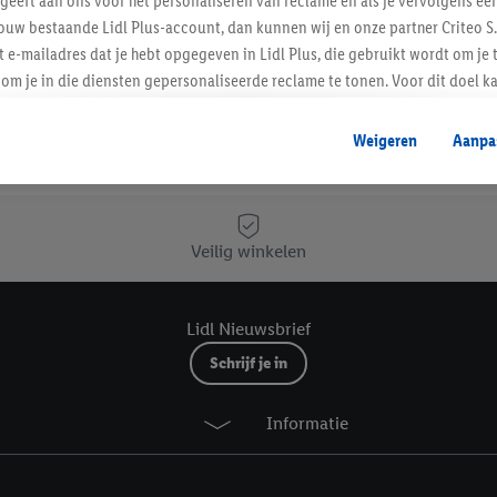
 geeft aan ons voor het personaliseren van reclame en als je vervolgens ee
ouw bestaande Lidl Plus-account, dan kunnen wij en onze partner Criteo S.
t e-mailadres dat je hebt opgegeven in Lidl Plus, die gebruikt wordt om je 
om je in die diensten gepersonaliseerde reclame te tonen. Voor dit doel k
mengevoegd met andere identifiers of met identifiers die door Criteo S.A. 
Weigeren
Aanpa
Lidl Nieuwsbrief
mming geeft, dan kunnen retargeting advertenties worden weergegeven voo
etoond (bijvoorbeeld door het product in een winkelmandje van een online
. De retargeting advertenties kunnen op verschillende eindapparaten en b
ergegeven, als verschillende eindapparaten en Lidl-diensten, met behulp
Veilig winkelen
ele andere identifiers of met identifiers waarover Criteo S.A. beschikt, a
je aangeven met welke cookies en vergelijkbare technieken en met welke
Lidl Nieuwsbrief
e instemt. Verder kan je er meer informatie vinden over de gegevensverw
Schrijf je in
eren", kies je voor de optie dat er enkel technisch noodzakelijke cookies 
uikt.
Informatie
ikken, stem je in met alle verwerkingen voor alle bovengenoemde doeleind
agperiode van de gegevens en je recht om jouw toestemming op elk gewens
privacyverklaring
.
Je vindt de impressum voor de Lidl website hier.
Klik
hie