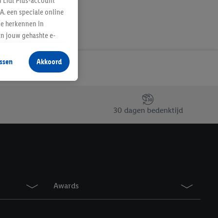
n Lidl Plus-account
A. een speciale online
te herkennen in
an jouw gehashte e-
aan jou zijn
ssen
Akkoord
r producten waarin je
 winkel te plaatsen
innen verschillende
 van jouw gehashte e-
30 dagen bedenktijd
an jou kunnen worden
erking.
en vergelijkbare
Awards
en. Meer informatie,
t moment in te
r
voor meer informatie