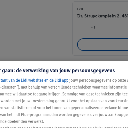
Lidl
Dr. Struyckenplein 2, 48
+ 1
r gaan: de verwerking van jouw persoonsgegevens
Lidl
Kesterenlaan 150, 4822
itant van de Lidl websites en de Lidl app
jouw persoonsgegevens op onze w
l-diensten"), met behulp van verschillende technieken waarmee informati
+ 1
armee wij daartoe toegang krijgen. Sommige van deze technieken zijn tec
worden met jouw toestemming gebruikt voor het opslaan van voorkeursins
n van statistieken of voor het tonen van gepersonaliseerde reclame binne
ent van het Lidl Plus-programma, dan worden gegevens over jouw aankoopge
mde doeleinden verwerkt.