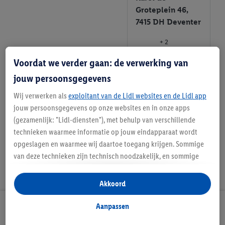
Groteplein 46,
7415 DH Deventer
+ 2
Voordat we verder gaan: de verwerking van
Informatie
jouw persoonsgegevens
Favoriete
Wij verwerken als
exploitant van de Lidl websites en de Lidl app
winkel
jouw persoonsgegevens op onze websites en in onze apps
(gezamenlijk: "Lidl-diensten"), met behulp van verschillende
technieken waarmee informatie op jouw eindapparaat wordt
opgeslagen en waarmee wij daartoe toegang krijgen. Sommige
van deze technieken zijn technisch noodzakelijk, en sommige
technieken worden met jouw toestemming gebruikt voor het
opslaan van voorkeursinstellingen, het verzamelen en
Akkoord
analyseren van statistieken of voor het tonen van
gepersonaliseerde reclame binnen en buiten de Lidl-diensten.
Aanpassen
Lidl Nieuwsbrief
Als je lid bent van het Lidl Plus-programma, dan worden