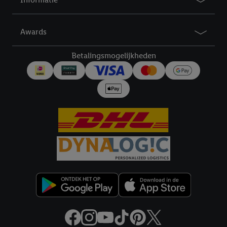
Lidl Plus, die gebruikt wordt om je te herkennen in diensten van
derden en om je in die diensten gepersonaliseerde reclame te
tonen. Voor dit doel kan jouw gehashte e-mailadres ook worden
Awards
samengevoegd met andere identifiers of met identifiers die
door Criteo S.A. aan jou zijn toegewezen.
Betalingsmogelijkheden
Als je hiervoor toestemming geeft, dan kunnen retargeting
advertenties worden weergegeven voor producten waarin je
eerder interesse hebt getoond (bijvoorbeeld door het product
in een winkelmandje van een online winkel te plaatsen maar het
niet te kopen). De retargeting advertenties kunnen op
verschillende eindapparaten en binnen verschillende Lidl-
diensten worden weergegeven, als verschillende eindapparaten
en Lidl-diensten, met behulp van jouw gehashte e-mailadres en
met eventuele andere identifiers of met identifiers waarover
Criteo S.A. beschikt, aan jou kunnen worden toegewezen.
Onder "Aanpassen" kun je aangeven met welke cookies en
vergelijkbare technieken en met welke verwerkingsdoeleinden
je instemt. Verder kan je er meer informatie vinden over de
gegevensverwerking.