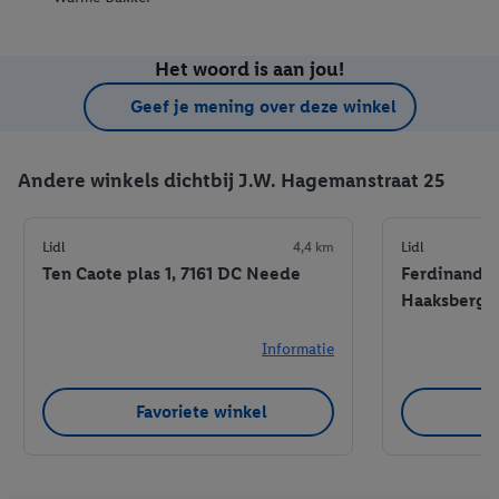
Het woord is aan jou!
Geef je mening over deze winkel
Andere winkels dichtbij J.W. Hagemanstraat 25
Lidl
4,4 km
Lidl
Ten Caote plas 1, 7161 DC Neede
Ferdinand Bo
Haaksberge
Informatie
Favoriete winkel