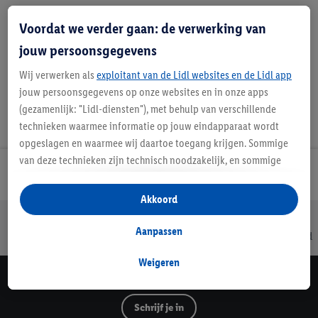
Voordat we verder gaan: de verwerking van
Favoriete winkel
jouw persoonsgegevens
Wij verwerken als
exploitant van de Lidl websites en de Lidl app
jouw persoonsgegevens op onze websites en in onze apps
(gezamenlijk: "Lidl-diensten"), met behulp van verschillende
technieken waarmee informatie op jouw eindapparaat wordt
opgeslagen en waarmee wij daartoe toegang krijgen. Sommige
van deze technieken zijn technisch noodzakelijk, en sommige
Lidl Nieuwsbrief
technieken worden met jouw toestemming gebruikt voor het
opslaan van voorkeursinstellingen, het verzamelen en
Akkoord
analyseren van statistieken of voor het tonen van
Jouw voordelen bij ons als Lidl webshop klant
gepersonaliseerde reclame binnen en buiten de Lidl-diensten.
Aanpassen
Gratis retourneren
Veilig winkelen
30 dagen bedenktijd
Als je lid bent van het Lidl Plus-programma, dan worden
gegevens over jouw aankoopgedrag in de winkel ook voor de
Weigeren
hiervoor genoemde doeleinden verwerkt.
Lidl Nieuwsbrief
Als je hier toestemming geeft aan ons voor het personaliseren
Schrijf je in
van reclame en als je vervolgens een Lidl Plus-account