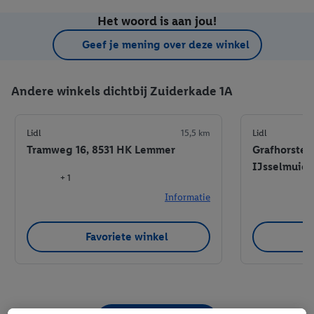
Het woord is aan jou!
Geef je mening over deze winkel
Andere winkels dichtbij Zuiderkade 1A
Lidl
15,5 km
Lidl
Tramweg 16, 8531 HK Lemmer
Grafhorster
IJsselmuid
+ 1
Informatie
Favoriete winkel