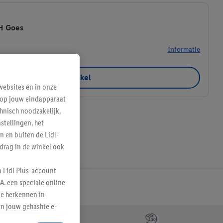
HH Goes
Informatie
Favoriete winkel
ebsites en in onze
e op jouw eindapparaat
hnisch noodzakelijk,
tellingen, het
n en buiten de Lidl-
drag in de winkel ook
n Lidl Plus-account
A. een speciale online
te herkennen in
an jouw gehashte e-
aan jou zijn