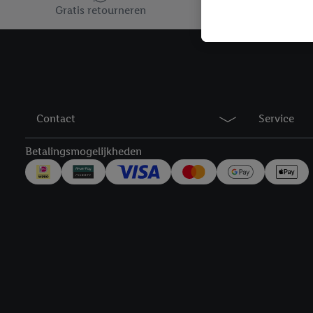
toegewezen.
Gratis retourneren
Als je hiervoor toeste
eerder interesse hebt g
maar het niet te kopen)
Lidl-diensten worden we
mailadres en met eventu
toegewezen.
Contact
Service
Onder "Aanpassen" kun 
verwerkingsdoeleinden j
Betalingsmogelijkheden
Door te klikken op "Weig
technieken worden gebr
Door op "Akkoord" te kl
inclusief over de opsl
trekken, vind je in onze
over de cookies die wij 