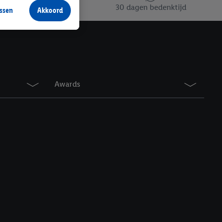
30 dagen bedenktijd
ssen
Akkoord
r producten waarin je
 winkel te plaatsen
innen verschillende
 van jouw gehashte e-
an jou kunnen worden
Awards
erking.
en vergelijkbare
en. Meer informatie,
t moment in te
r
voor meer informatie