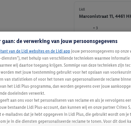
Lidl
Marconistraat 11, 4461 
+ 3
r gaan: de verwerking van jouw persoonsgegevens
itant van de Lidl websites en de Lidl app
jouw persoonsgegevens op onze w
l-diensten"), met behulp van verschillende technieken waarmee informati
armee wij daartoe toegang krijgen. Sommige van deze technieken zijn tec
worden met jouw toestemming gebruikt voor het opslaan van voorkeursins
n van statistieken of voor het tonen van gepersonaliseerde reclame binne
ent van het Lidl Plus-programma, dan worden gegevens over jouw aankoopge
mde doeleinden verwerkt.
 geeft aan ons voor het personaliseren van reclame en als je vervolgens ee
ouw bestaande Lidl Plus-account, dan kunnen wij en onze partner Criteo S.
Lidl Nieuwsbrief
t e-mailadres dat je hebt opgegeven in Lidl Plus, die gebruikt wordt om je 
om je in die diensten gepersonaliseerde reclame te tonen. Voor dit doel k
mengevoegd met andere identifiers of met identifiers die door Criteo S.A. 