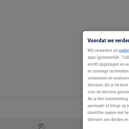
Voordat we verde
Wij verwerken als
explo
apps (gezamenlijk: "Lid
wordt opgeslagen en wa
en sommige technieken 
verzamelen en analysere
diensten. Als je lid b
voor de hiervoor genoe
Als je hier toestemming
aanmaakt of inlogt op j
identifier maken met he
diensten van derden en 
Jouw voordelen bij ons als Lidl webshop klant
mailadres ook worden sa