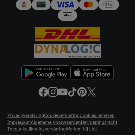
en Lidl-diensten, met behulp van jouw gehashte e-mailadres en
met eventuele andere identifiers of met identifiers waarover
Criteo S.A. beschikt, aan jou kunnen worden toegewezen.
Onder "Aanpassen" kun je aangeven met welke cookies en
vergelijkbare technieken en met welke verwerkingsdoeleinden
je instemt. Verder kan je er meer informatie vinden over de
gegevensverwerking.
Door te klikken op "Weigeren", kies je voor de optie dat er enkel
technisch noodzakelijke cookies en vergelijkbare technieken
worden gebruikt.
Door op "Akkoord" te klikken, stem je in met alle verwerkingen
voor alle bovengenoemde doeleinden. Meer informatie,
inclusief over de opslagperiode van de gegevens en je recht om
jouw toestemming op elk gewenst moment in te trekken, vind je
in onze
privacyverklaring
.
Je vindt de impressum voor de Lidl
Juridische koppelingen
website hier.
Klik
hier
voor meer informatie over de cookies die
Privacyverklaring
Cookieverklaring
Cookies beheren
wij inzetten.
Impressum
Algemene Voorwaarden
Herroepingsrecht
Toegankelijkheidsverklaring
Werken bij Lidl