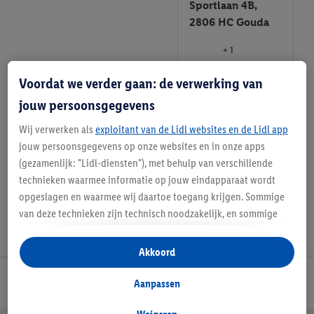
Sportlaan 4B,
2806 HC Gouda
+ 1
Informatie
Voordat we verder gaan: de verwerking van
jouw persoonsgegevens
Favoriete
Wij verwerken als
exploitant van de Lidl websites en de Lidl app
winkel
jouw persoonsgegevens op onze websites en in onze apps
(gezamenlijk: "Lidl-diensten"), met behulp van verschillende
technieken waarmee informatie op jouw eindapparaat wordt
opgeslagen en waarmee wij daartoe toegang krijgen. Sommige
van deze technieken zijn technisch noodzakelijk, en sommige
technieken worden met jouw toestemming gebruikt voor het
opslaan van voorkeursinstellingen, het verzamelen en
Akkoord
analyseren van statistieken of voor het tonen van
gepersonaliseerde reclame binnen en buiten de Lidl-diensten.
Lidl Nieuwsbrief
Aanpassen
Als je lid bent van het Lidl Plus-programma, dan worden