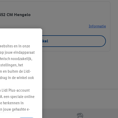
7552 CM Hengelo
Informatie
Favoriete winkel
ebsites en in onze
e op jouw eindapparaat
hnisch noodzakelijk,
tellingen, het
n en buiten de Lidl-
drag in de winkel ook
n Lidl Plus-account
A. een speciale online
te herkennen in
an jouw gehashte e-
aan jou zijn