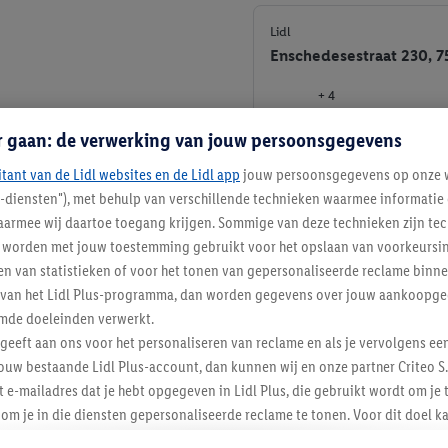
Lidl
Enschedesestraat 230, 
+ 4
r gaan: de verwerking van jouw persoonsgegevens
itant van de Lidl websites en de Lidl app
jouw persoonsgegevens op onze w
l-diensten"), met behulp van verschillende technieken waarmee informati
armee wij daartoe toegang krijgen. Sommige van deze technieken zijn tec
worden met jouw toestemming gebruikt voor het opslaan van voorkeursins
n van statistieken of voor het tonen van gepersonaliseerde reclame binne
ent van het Lidl Plus-programma, dan worden gegevens over jouw aankoopge
mde doeleinden verwerkt.
 geeft aan ons voor het personaliseren van reclame en als je vervolgens ee
ouw bestaande Lidl Plus-account, dan kunnen wij en onze partner Criteo S.
Lidl Nieuwsbrief
t e-mailadres dat je hebt opgegeven in Lidl Plus, die gebruikt wordt om je 
om je in die diensten gepersonaliseerde reclame te tonen. Voor dit doel k
mengevoegd met andere identifiers of met identifiers die door Criteo S.A. 