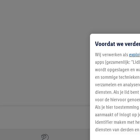
Voordat we verde
Wij verwerken als
explo
apps (gezamenlijk: "Lid
wordt opgeslagen en wa
en sommige technieken 
verzamelen en analysere
diensten. Als je lid b
voor de hiervoor genoe
Als je hier toestemming
aanmaakt of inlogt op j
identifier maken met he
diensten van derden en 
Jouw voordelen bij ons als Lidl webshop klant
mailadres ook worden sa