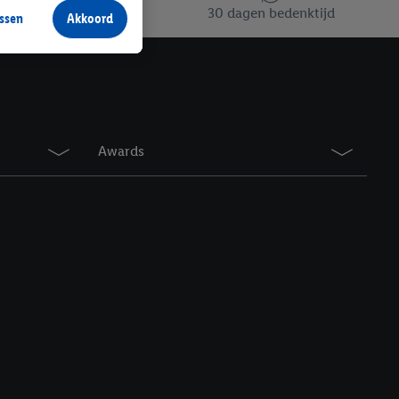
30 dagen bedenktijd
ssen
Akkoord
r producten waarin je
 winkel te plaatsen
innen verschillende
 van jouw gehashte e-
an jou kunnen worden
Awards
erking.
en vergelijkbare
en. Meer informatie,
t moment in te
r
voor meer informatie