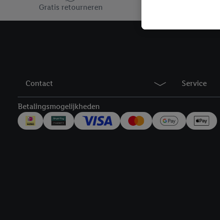
toegewezen.
Gratis retourneren
Als je hiervoor toeste
eerder interesse hebt g
maar het niet te kopen)
Lidl-diensten worden we
mailadres en met eventu
toegewezen.
Contact
Service
Onder "Aanpassen" kun 
verwerkingsdoeleinden j
Betalingsmogelijkheden
Door te klikken op "Weig
technieken worden gebr
Door op "Akkoord" te kl
inclusief over de opsl
trekken, vind je in onze
over de cookies die wij 