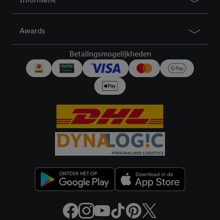
Lidl Plus, die gebruikt wordt om je te herkennen in diensten van
derden en om je in die diensten gepersonaliseerde reclame te
tonen. Voor dit doel kan jouw gehashte e-mailadres ook worden
Awards
samengevoegd met andere identifiers of met identifiers die
door Criteo S.A. aan jou zijn toegewezen.
Betalingsmogelijkheden
Als je hiervoor toestemming geeft, dan kunnen retargeting
advertenties worden weergegeven voor producten waarin je
eerder interesse hebt getoond (bijvoorbeeld door het product
in een winkelmandje van een online winkel te plaatsen maar het
niet te kopen). De retargeting advertenties kunnen op
verschillende eindapparaten en binnen verschillende Lidl-
diensten worden weergegeven, als verschillende eindapparaten
en Lidl-diensten, met behulp van jouw gehashte e-mailadres en
met eventuele andere identifiers of met identifiers waarover
Criteo S.A. beschikt, aan jou kunnen worden toegewezen.
Onder "Aanpassen" kun je aangeven met welke cookies en
vergelijkbare technieken en met welke verwerkingsdoeleinden
je instemt. Verder kan je er meer informatie vinden over de
gegevensverwerking.