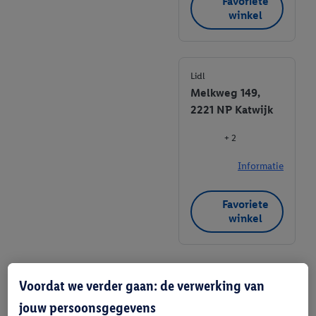
Favoriete
winkel
Lidl
Melkweg 149,
2221 NP Katwijk
+ 2
Informatie
Favoriete
winkel
Voordat we verder gaan: de verwerking van
jouw persoonsgegevens