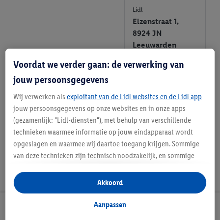
Lidl
Elzenstraat 1,
8924 JN
Leeuwarden
Voordat we verder gaan: de verwerking van
Informatie
jouw persoonsgegevens
Favoriete
Wij verwerken als
exploitant van de Lidl websites en de Lidl app
winkel
jouw persoonsgegevens op onze websites en in onze apps
(gezamenlijk: "Lidl-diensten"), met behulp van verschillende
technieken waarmee informatie op jouw eindapparaat wordt
opgeslagen en waarmee wij daartoe toegang krijgen. Sommige
van deze technieken zijn technisch noodzakelijk, en sommige
technieken worden met jouw toestemming gebruikt voor het
opslaan van voorkeursinstellingen, het verzamelen en
Akkoord
analyseren van statistieken of voor het tonen van
gepersonaliseerde reclame binnen en buiten de Lidl-diensten.
Aanpassen
Lidl Nieuwsbrief
Als je lid bent van het Lidl Plus-programma, dan worden