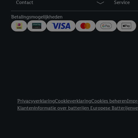
Contact
Service
trekken, vind je in onze
over de cookies die wij 
Betalingsmogelijkheden
Juridische koppelingen
Privacyverklaring
Cookieverklaring
Cookies beheren
Impr
Klanteninformatie over batterijen Europese Batterijenv