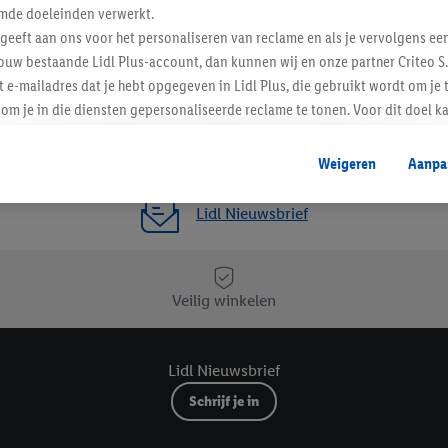
Favoriete winkel
mde doeleinden verwerkt.
 geeft aan ons voor het personaliseren van reclame en als je vervolgens ee
ouw bestaande Lidl Plus-account, dan kunnen wij en onze partner Criteo S.
t e-mailadres dat je hebt opgegeven in Lidl Plus, die gebruikt wordt om je 
om je in die diensten gepersonaliseerde reclame te tonen. Voor dit doel k
mengevoegd met andere identifiers of met identifiers die door Criteo S.A. 
Weigeren
Aanpa
mming geeft, dan kunnen retargeting advertenties worden weergegeven voo
etoond (bijvoorbeeld door het product in een winkelmandje van een online
Lidl Nieuwsbrief
. De retargeting advertenties kunnen op verschillende eindapparaten en b
ergegeven, als verschillende eindapparaten en Lidl-diensten, met behulp
ele andere identifiers of met identifiers waarover Criteo S.A. beschikt, a
Veilig winkelen
je aangeven met welke cookies en vergelijkbare technieken en met welke
e instemt. Verder kan je er meer informatie vinden over de gegevensverw
Lidl Nieuwsbrief
eren", kies je voor de optie dat er enkel technisch noodzakelijke cookies 
uikt.
Schrijf je in
ikken, stem je in met alle verwerkingen voor alle bovengenoemde doeleind
agperiode van de gegevens en je recht om jouw toestemming op elk gewens