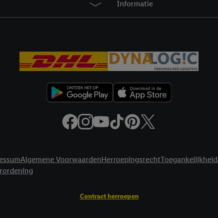
Informatie
privacyverklaring
.
Je vindt de impressum voor de Lidl website hier.
Klik
hie
inzetten.
essum
Algemene Voorwaarden
Herroepingsrecht
Toegankelijkheid
erordening
Contract herroepen