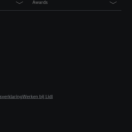
Awards
r
voor meer informatie
sverklaring
Werken bij Lidl