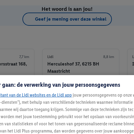
Het woord is aan jou!
Geef je mening over deze winkel
7,7 km
Lidl
8,8 km
L
sstraat 168,
Herculeshof 37, 6215 BH
Maastricht
r gaan: de verwerking van jouw persoonsgegevens
+ 1
Informatie
Informatie
itant van de Lidl websites en de Lidl app
jouw persoonsgegevens op onze w
e winkel
Favoriete winkel
l-diensten"), met behulp van verschillende technieken waarmee informati
armee wij daartoe toegang krijgen. Sommige van deze technieken zijn tec
worden met jouw toestemming gebruikt voor het opslaan van voorkeursins
n van statistieken of voor het tonen van gepersonaliseerde reclame binne
ent van het Lidl Plus-programma, dan worden gegevens over jouw aankoopge