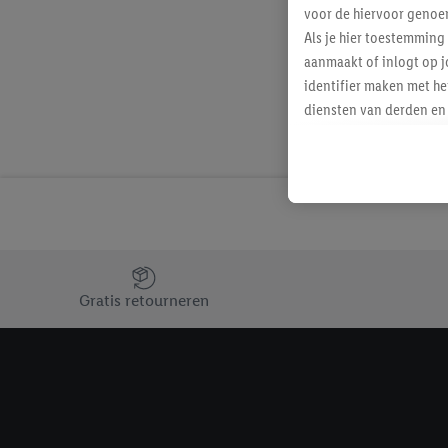
voor de hiervoor genoe
Als je hier toestemming
aanmaakt of inlogt op j
identifier maken met he
diensten van derden en 
mailadres ook worden sa
toegewezen.
Als je hiervoor toeste
eerder interesse hebt g
maar het niet te kopen)
Lidl-diensten worden we
Jouw voordelen bij ons als Lidl webshop klant
mailadres en met eventu
Gratis retourneren
toegewezen.
Onder "Aanpassen" kun 
verwerkingsdoeleinden j
Door te klikken op "Weig
technieken worden gebr
Door op "Akkoord" te kl
inclusief over de opsl