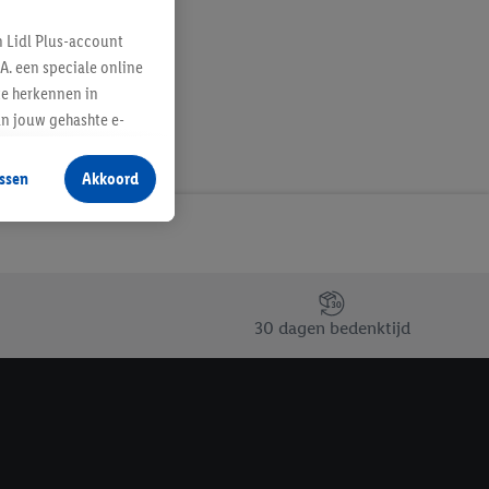
n Lidl Plus-account
A. een speciale online
te herkennen in
an jouw gehashte e-
aan jou zijn
ssen
Akkoord
r producten waarin je
 winkel te plaatsen
innen verschillende
 van jouw gehashte e-
an jou kunnen worden
30 dagen bedenktijd
erking.
en vergelijkbare
en. Meer informatie,
t moment in te