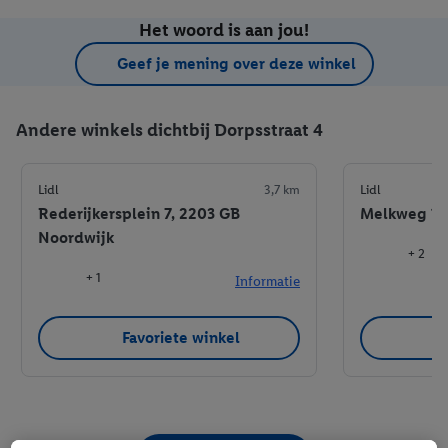
Het woord is aan jou!
Geef je mening over deze winkel
Andere winkels dichtbij Dorpsstraat 4
Lidl
3,7 km
Lidl
Rederijkersplein 7, 2203 GB
Melkweg 149
Noordwijk
+ 2
+ 1
Informatie
Favoriete winkel