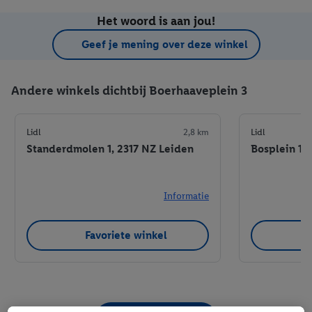
Het woord is aan jou!
Geef je mening over deze winkel
Andere winkels dichtbij Boerhaaveplein 3
Lidl
2,8 km
Lidl
Standerdmolen 1, 2317 NZ Leiden
Bosplein 1,
Informatie
Favoriete winkel