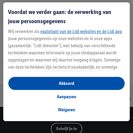
Voordat we verder gaan: de verwerking van
Favoriete winkel
jouw persoonsgegevens
Wij verwerken als
exploitant van de Lidl websites en de Lidl app
jouw persoonsgegevens op onze websites en in onze apps
(gezamenlijk: "Lidl-diensten"), met behulp van verschillende
technieken waarmee informatie op jouw eindapparaat wordt
opgeslagen en waarmee wij daartoe toegang krijgen. Sommige
van deze technieken zijn technisch noodzakelijk, en sommige
Lidl Nieuwsbrief
technieken worden met jouw toestemming gebruikt voor het
opslaan van voorkeursinstellingen, het verzamelen en
Akkoord
analyseren van statistieken of voor het tonen van
Jouw voordelen bij ons als Lidl webshop klant
gepersonaliseerde reclame binnen en buiten de Lidl-diensten.
Aanpassen
Gratis retourneren
Veilig winkelen
30 dagen bedenktijd
Als je lid bent van het Lidl Plus-programma, dan worden
gegevens over jouw aankoopgedrag in de winkel ook voor de
Weigeren
hiervoor genoemde doeleinden verwerkt.
Lidl Nieuwsbrief
Als je hier toestemming geeft aan ons voor het personaliseren
Schrijf je in
van reclame en als je vervolgens een Lidl Plus-account