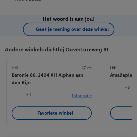
Het woord is aan jou!
Geef je mening over deze winkel
Andere winkels dichtbij Ouvertureweg 81
Lidl
1,7 km
Lidl
Baronie 86, 2404 XH Alphen aan
Amaliaplein
den Rijn
+ 3
+ 1
Informatie
Favoriete winkel