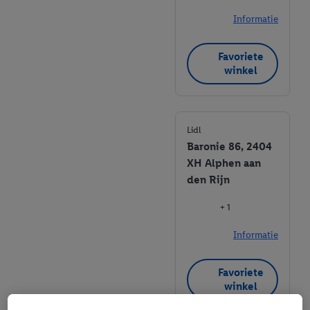
Informatie
Favoriete
winkel
Lidl
Baronie 86, 2404
XH Alphen aan
den Rijn
+ 1
Informatie
Favoriete
winkel