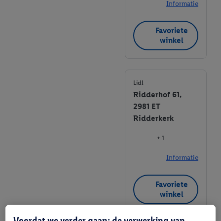
Informatie
Favoriete
winkel
Lidl
Ridderhof 61,
2981 ET
Ridderkerk
+ 1
Informatie
Favoriete
winkel
Voordat we verder gaan: de verwerking van