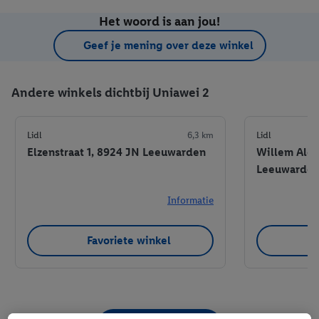
Het woord is aan jou!
Geef je mening over deze winkel
Andere winkels dichtbij Uniawei 2
Lidl
6,3 km
Lidl
Elzenstraat 1, 8924 JN Leeuwarden
Willem Alex
Leeuwarde
Informatie
Favoriete winkel