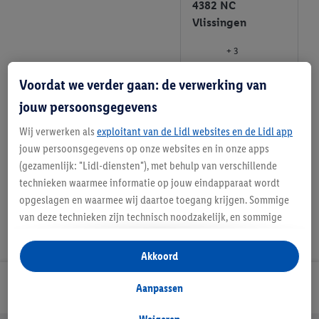
4382 NC
Vlissingen
+ 3
Informatie
Voordat we verder gaan: de verwerking van
jouw persoonsgegevens
Favoriete
Wij verwerken als
exploitant van de Lidl websites en de Lidl app
winkel
jouw persoonsgegevens op onze websites en in onze apps
(gezamenlijk: "Lidl-diensten"), met behulp van verschillende
technieken waarmee informatie op jouw eindapparaat wordt
opgeslagen en waarmee wij daartoe toegang krijgen. Sommige
van deze technieken zijn technisch noodzakelijk, en sommige
technieken worden met jouw toestemming gebruikt voor het
opslaan van voorkeursinstellingen, het verzamelen en
Akkoord
analyseren van statistieken of voor het tonen van
gepersonaliseerde reclame binnen en buiten de Lidl-diensten.
Lidl Nieuwsbrief
Aanpassen
Als je lid bent van het Lidl Plus-programma, dan worden