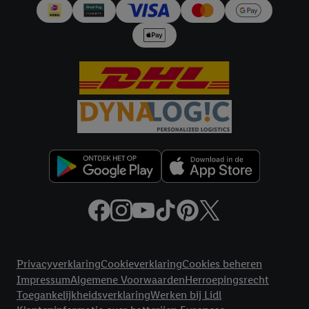
en Lidl-diensten, met behulp van jouw gehashte e-mailadres en
met eventuele andere identifiers of met identifiers waarover
Criteo S.A. beschikt, aan jou kunnen worden toegewezen.
Onder "Aanpassen" kun je aangeven met welke cookies en
vergelijkbare technieken en met welke verwerkingsdoeleinden
je instemt. Verder kan je er meer informatie vinden over de
gegevensverwerking.
Door te klikken op "Weigeren", kies je voor de optie dat er enkel
technisch noodzakelijke cookies en vergelijkbare technieken
worden gebruikt.
Door op "Akkoord" te klikken, stem je in met alle verwerkingen
voor alle bovengenoemde doeleinden. Meer informatie,
inclusief over de opslagperiode van de gegevens en je recht om
jouw toestemming op elk gewenst moment in te trekken, vind je
in onze
privacyverklaring
.
Je vindt de impressum voor de Lidl
Juridische koppelingen
website hier.
Klik
hier
voor meer informatie over de cookies die
Privacyverklaring
Cookieverklaring
Cookies beheren
wij inzetten.
Impressum
Algemene Voorwaarden
Herroepingsrecht
Toegankelijkheidsverklaring
Werken bij Lidl