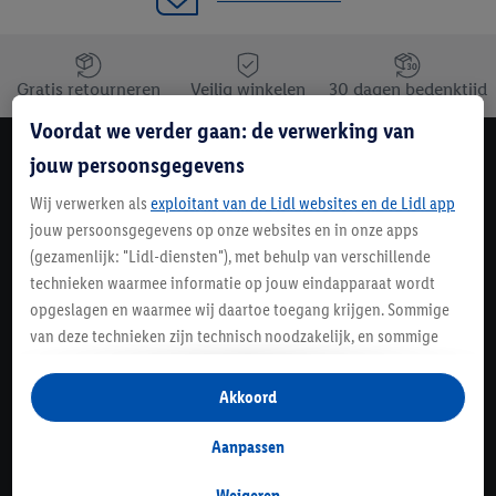
Jouw voordelen bij ons als Lidl webshop klant
Gratis retourneren
Veilig winkelen
30 dagen bedenktijd
Voordat we verder gaan: de verwerking van
jouw persoonsgegevens
Lidl Nieuwsbrief
Schrijf je in
Wij verwerken als
exploitant van de Lidl websites en de Lidl app
jouw persoonsgegevens op onze websites en in onze apps
Contact
(gezamenlijk: "Lidl-diensten"), met behulp van verschillende
technieken waarmee informatie op jouw eindapparaat wordt
opgeslagen en waarmee wij daartoe toegang krijgen. Sommige
Service
van deze technieken zijn technisch noodzakelijk, en sommige
technieken worden met jouw toestemming gebruikt voor het
Informatie
opslaan van voorkeursinstellingen, het verzamelen en
Akkoord
analyseren van statistieken of voor het tonen van
gepersonaliseerde reclame binnen en buiten de Lidl-diensten.
Aanpassen
Awards
Als je lid bent van het Lidl Plus-programma, dan worden
gegevens over jouw aankoopgedrag in de winkel ook voor de
Weigeren