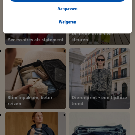
analyseren van statistieken of voor het tonen van
gepersonaliseerde reclame binnen en buiten de Lidl-diensten.
Aanpassen
Als je lid bent van het Lidl Plus-programma, dan worden
gegevens over jouw aankoopgedrag in de winkel ook voor de
Weigeren
hiervoor genoemde doeleinden verwerkt.
De lente in nieuwe
Als je hier toestemming geeft aan ons voor het personaliseren
Accessoires als statement
kleuren
van reclame en als je vervolgens een Lidl Plus-account
aanmaakt of inlogt op jouw bestaande Lidl Plus-account, dan
kunnen wij en onze partner Criteo S.A. een speciale online
identifier maken met het e-mailadres dat je hebt opgegeven in
Lidl Plus, die gebruikt wordt om je te herkennen in diensten van
derden en om je in die diensten gepersonaliseerde reclame te
tonen. Voor dit doel kan jouw gehashte e-mailadres ook worden
samengevoegd met andere identifiers of met identifiers die
Slim inpakken, beter
Dierenprint - een tijdloze
door Criteo S.A. aan jou zijn toegewezen.
reizen
trend
Als je hiervoor toestemming geeft, dan kunnen retargeting
advertenties worden weergegeven voor producten waarin je
eerder interesse hebt getoond (bijvoorbeeld door het product
in een winkelmandje van een online winkel te plaatsen maar het