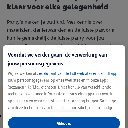
klaar voor elke gelegenheid
Panty's maken je outfit af. Met kennis over
materialen, denierwaardes en de juiste pasvorm
kun je gemakkelijk de juiste panty voor jou
vinden. En met een beetje zorg bij het aantrekken
Voordat we verder gaan: de verwerking van
en de juiste manier van wassen blijven je favoriete
panty's extra lang mooi.
jouw persoonsgegevens
Wij verwerken als
exploitant van de Lidl websites en de Lidl app
jouw persoonsgegevens op onze websites en in onze apps
(gezamenlijk: "Lidl-diensten"), met behulp van verschillende
technieken waarmee informatie op jouw eindapparaat wordt
Nog meer inspiratie
opgeslagen en waarmee wij daartoe toegang krijgen. Sommige
van deze technieken zijn technisch noodzakelijk, en sommige
technieken worden met jouw toestemming gebruikt voor het
opslaan van voorkeursinstellingen, het verzamelen en
Akkoord