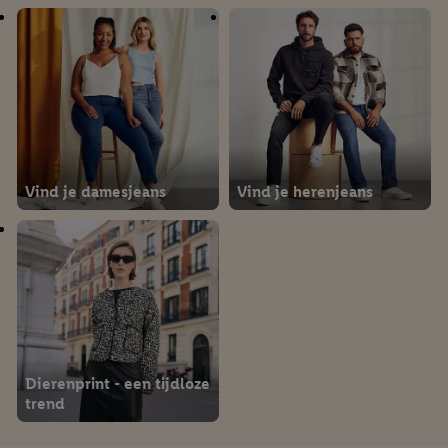
Zichtbaar & veilig in het
Feestelijke outfits voor
donker
kinderen
Vind je damesjeans
Vind je herenjeans
Dierenprint - een tijdloze
trend