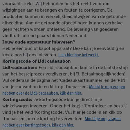
voorraad strekt. Wij behouden ons het recht voor om
Onder "Aanpassen" kun je aangeven met welke cookies en
wijzigingen aan te brengen en fouten te corrigeren. De
vergelijkbare technieken en met welke verwerkingsdoeleinden
producten kunnen in werkelijkheid afwijken van de getoonde
je instemt. Verder kan je er meer informatie vinden over de
afbeelding. Aan de getoonde afbeeldingen kunnen derhalve
gegevensverwerking.
geen rechten worden ontleend. De levering van goederen
Door te klikken op "Weigeren", kies je voor de optie dat er enkel
vindt uitsluitend plaats binnen Nederland.
technisch noodzakelijke cookies en vergelijkbare technieken
Jouw oude apparatuur inleveren?
worden gebruikt.
Heb je een oud of kapot apparaat? Deze kan je eenvoudig en
Door op "Akkoord" te klikken, stem je in met alle verwerkingen
kosteloos bij ons inleveren.
Lees hier hoe het werkt.
voor alle bovengenoemde doeleinden. Meer informatie,
Kortingscode of Lidl cadeaubon
Lidl-cadeaubon:
Een Lidl-cadeaubon kun je in de laatste stap
inclusief over de opslagperiode van de gegevens en je recht om
van het bestelproces verzilveren, bij '3. Betaalmogelijkheden'.
jouw toestemming op elk gewenst moment in te trekken, vind je
Vul onderaan de pagina het 'Cadeaukaartnummer' en de 'PIN'
in onze
privacyverklaring
.
Je vindt de impressum voor de Lidl
van je cadeaubon in en klik op 'Toepassen'.
Mocht je nog vragen
website hier.
Klik
hier
voor meer informatie over de cookies die
hebben over de Lidl-cadeaubon, klik dan hier.
wij inzetten.
Kortingscode:
Je kortingscode kun je direct in je
winkelwagen invoeren. Onder het kopje 'Controleer en bestel'
vind je het veld 'Kortingscode'. Vul hier je code in en klik op
'Toepassen' om de korting te verwerken.
Mocht je nog vragen
hebben over kortingscodes, klik dan hier.