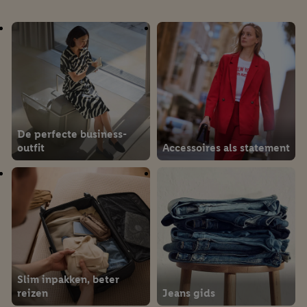
Winterkleding voor
kinderen
De juiste skikleding
De perfecte business-
outfit
Accessoires als statement
Gek op knusse gebreide
Spelen onder alle
kleding
weersomstandigheden
Slim inpakken, beter
reizen
Jeans gids