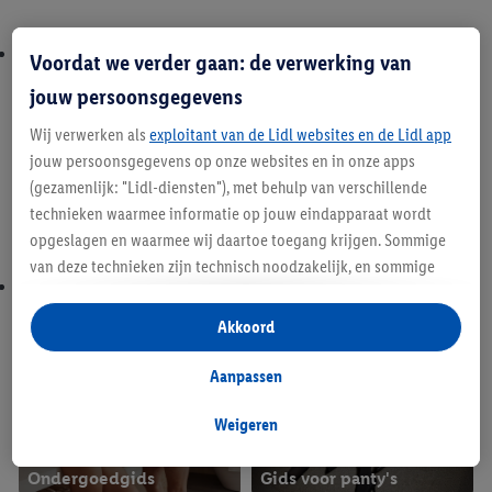
Voordat we verder gaan: de verwerking van
jouw persoonsgegevens
Wij verwerken als
exploitant van de Lidl websites en de Lidl app
jouw persoonsgegevens op onze websites en in onze apps
(gezamenlijk: "Lidl-diensten"), met behulp van verschillende
technieken waarmee informatie op jouw eindapparaat wordt
Pyjama's: meer dan
opgeslagen en waarmee wij daartoe toegang krijgen. Sommige
alleen nachtkleding
BH-gids
van deze technieken zijn technisch noodzakelijk, en sommige
technieken worden met jouw toestemming gebruikt voor het
opslaan van voorkeursinstellingen, het verzamelen en
Akkoord
analyseren van statistieken of voor het tonen van
gepersonaliseerde reclame binnen en buiten de Lidl-diensten.
Aanpassen
Als je lid bent van het Lidl Plus-programma, dan worden
gegevens over jouw aankoopgedrag in de winkel ook voor de
Weigeren
hiervoor genoemde doeleinden verwerkt.
Als je hier toestemming geeft aan ons voor het personaliseren
Ondergoedgids
Gids voor panty's