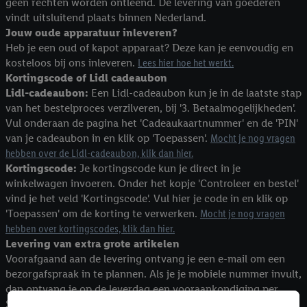
geen rechten worden ontleend. De levering van goederen
vindt uitsluitend plaats binnen Nederland.
Jouw oude apparatuur inleveren?
Heb je een oud of kapot apparaat? Deze kan je eenvoudig en
kosteloos bij ons inleveren.
Lees hier hoe het werkt.
Kortingscode of Lidl cadeaubon
Lidl-cadeaubon:
Een Lidl-cadeaubon kun je in de laatste stap
van het bestelproces verzilveren, bij '3. Betaalmogelijkheden'.
Vul onderaan de pagina het 'Cadeaukaartnummer' en de 'PIN'
van je cadeaubon in en klik op 'Toepassen'.
Mocht je nog vragen
hebben over de Lidl-cadeaubon, klik dan hier.
Kortingscode:
Je kortingscode kun je direct in je
winkelwagen invoeren. Onder het kopje 'Controleer en bestel'
vind je het veld 'Kortingscode'. Vul hier je code in en klik op
'Toepassen' om de korting te verwerken.
Mocht je nog vragen
hebben over kortingscodes, klik dan hier.
Levering van extra grote artikelen
Voorafgaand aan de levering ontvang je een e-mail om een
bezorgafspraak in te plannen. Als je je mobiele nummer invult,
dan ontvang je op de leverdag een vooraankondiging per
SMS.