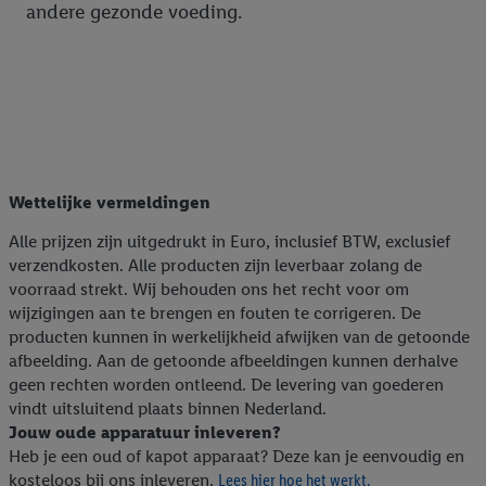
niet te kopen). De retargeting advertenties kunnen op
andere gezonde voeding.
verschillende eindapparaten en binnen verschillende Lidl-
diensten worden weergegeven, als verschillende eindapparaten
en Lidl-diensten, met behulp van jouw gehashte e-mailadres en
met eventuele andere identifiers of met identifiers waarover
Criteo S.A. beschikt, aan jou kunnen worden toegewezen.
Onder "Aanpassen" kun je aangeven met welke cookies en
vergelijkbare technieken en met welke verwerkingsdoeleinden
Wettelijke vermeldingen
je instemt. Verder kan je er meer informatie vinden over de
gegevensverwerking.
Alle prijzen zijn uitgedrukt in Euro, inclusief BTW, exclusief
Door te klikken op "Weigeren", kies je voor de optie dat er enkel
verzendkosten. Alle producten zijn leverbaar zolang de
technisch noodzakelijke cookies en vergelijkbare technieken
voorraad strekt. Wij behouden ons het recht voor om
wijzigingen aan te brengen en fouten te corrigeren. De
worden gebruikt.
producten kunnen in werkelijkheid afwijken van de getoonde
Door op "Akkoord" te klikken, stem je in met alle verwerkingen
afbeelding. Aan de getoonde afbeeldingen kunnen derhalve
voor alle bovengenoemde doeleinden. Meer informatie,
geen rechten worden ontleend. De levering van goederen
inclusief over de opslagperiode van de gegevens en je recht om
vindt uitsluitend plaats binnen Nederland.
jouw toestemming op elk gewenst moment in te trekken, vind je
Jouw oude apparatuur inleveren?
in onze
privacyverklaring
.
Je vindt de impressum voor de Lidl
Heb je een oud of kapot apparaat? Deze kan je eenvoudig en
website hier.
Klik
hier
voor meer informatie over de cookies die
kosteloos bij ons inleveren.
Lees hier hoe het werkt.