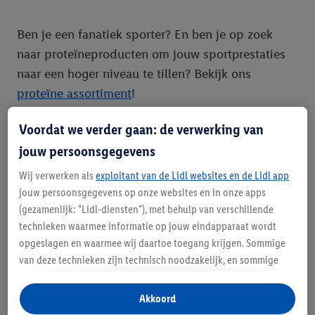
Ben je een fanatiek sporter? En ben je op zoek
naar proteïneproducten om jouw sportprestaties
naar een hoger niveau te tillen? Bekijk ons
proteïne assortiment
!
Voordat we verder gaan: de verwerking van
jouw persoonsgegevens
Tips voor een eiwitrijke en gezondere voeding
Wij verwerken als
exploitant van de Lidl websites en de Lidl app
Wil je meer eiwitten nuttigen en het zo gezond
jouw persoonsgegevens op onze websites en in onze apps
mogelijk houden? Denk aan onderstaande tips:
(gezamenlijk: "Lidl-diensten"), met behulp van verschillende
technieken waarmee informatie op jouw eindapparaat wordt
Koolhydraten zijn de energiebron van eiwitten.
opgeslagen en waarmee wij daartoe toegang krijgen. Sommige
Het is daarom goed om ze te combineren.
van deze technieken zijn technisch noodzakelijk, en sommige
Denk aan volkorenbrood, bruine rijst en
technieken worden met jouw toestemming gebruikt voor het
quinoa.
opslaan van voorkeursinstellingen, het verzamelen en
Zorg dat je naast eiwitten ook genoeg groente
Akkoord
analyseren van statistieken of voor het tonen van
en fruit toevoegt aan je voedingspatroon. Denk