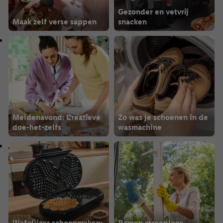
Gezonder en vetvrij
Maak zelf verse sappen
snacken
Meidenavond: Creatieve
Zo was je schoenen in de
doe-het-zelfs
wasmachine
Wafelijzer schoonmaken:
Ramen streeploos