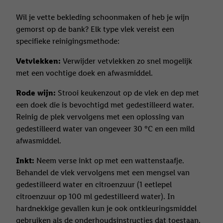
diensten worden weergegeven, als verschillende eindapparaten
Wil je vette bekleding schoonmaken of heb je wijn
en Lidl-diensten, met behulp van jouw gehashte e-mailadres en
gemorst op de bank? Elk type vlek vereist een
met eventuele andere identifiers of met identifiers waarover
specifieke reinigingsmethode:
Criteo S.A. beschikt, aan jou kunnen worden toegewezen.
Onder "Aanpassen" kun je aangeven met welke cookies en
Vetvlekken:
Verwijder vetvlekken zo snel mogelijk
vergelijkbare technieken en met welke verwerkingsdoeleinden
met een vochtige doek en afwasmiddel.
je instemt. Verder kan je er meer informatie vinden over de
gegevensverwerking.
Rode wijn:
Strooi keukenzout op de vlek en dep met
Door te klikken op "Weigeren", kies je voor de optie dat er enkel
een doek die is bevochtigd met gedestilleerd water.
technisch noodzakelijke cookies en vergelijkbare technieken
Reinig de plek vervolgens met een oplossing van
worden gebruikt.
gedestilleerd water van ongeveer 30 °C en een mild
Door op "Akkoord" te klikken, stem je in met alle verwerkingen
afwasmiddel.
voor alle bovengenoemde doeleinden. Meer informatie,
Inkt:
Neem verse inkt op met een wattenstaafje.
inclusief over de opslagperiode van de gegevens en je recht om
Behandel de vlek vervolgens met een mengsel van
jouw toestemming op elk gewenst moment in te trekken, vind je
gedestilleerd water en citroenzuur (1 eetlepel
in onze
privacyverklaring
.
Je vindt de impressum voor de Lidl
citroenzuur op 100 ml gedestilleerd water). In
website hier.
Klik
hier
voor meer informatie over de cookies die
hardnekkige gevallen kun je ook ontkleuringsmiddel
wij inzetten.
gebruiken als de onderhoudsinstructies dat toestaan.