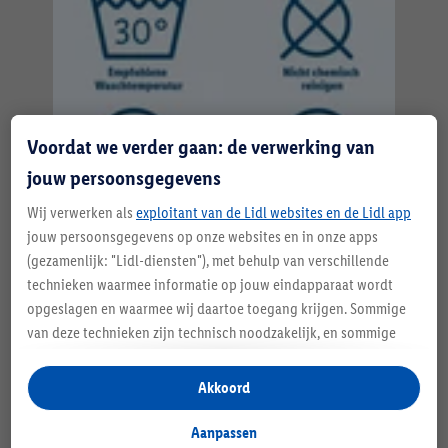
Voordat we verder gaan: de verwerking van
jouw persoonsgegevens
Wij verwerken als
exploitant van de Lidl websites en de Lidl app
jouw persoonsgegevens op onze websites en in onze apps
(gezamenlijk: "Lidl-diensten"), met behulp van verschillende
Droog vs. vochtig reinigen
technieken waarmee informatie op jouw eindapparaat wordt
opgeslagen en waarmee wij daartoe toegang krijgen. Sommige
Vochtige methoden voor het reinigen van stoffering,
van deze technieken zijn technisch noodzakelijk, en sommige
zoals nat stofzuigen of wassen, kunnen het beste
technieken worden met jouw toestemming gebruikt voor het
alleen worden gebruikt voor hardnekkige vlekken.
opslaan van voorkeursinstellingen, het verzamelen en
Stofzuigers zijn perfect geschikt voor de dagelijkse
Akkoord
analyseren van statistieken of voor het tonen van
reiniging van uw gestoffeerde meubelen. Volg altijd de
gepersonaliseerde reclame binnen en buiten de Lidl-diensten.
Aanpassen
onderhoudsinstructies. Je vindt alle informatie over