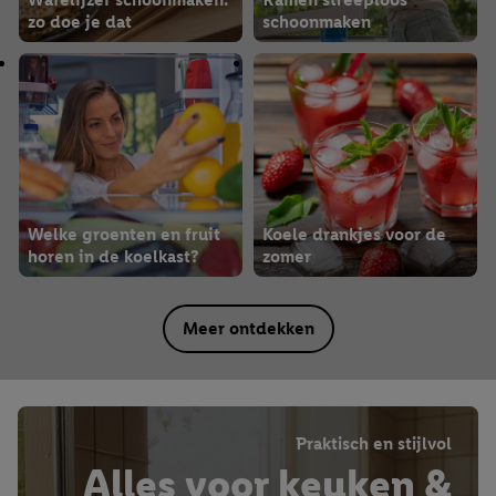
zo doe je dat
schoonmaken
Welke groenten en fruit
Koele drankjes voor de
horen in de koelkast?
zomer
Meer ontdekken
Praktisch en stijlvol
Alles voor keuken &