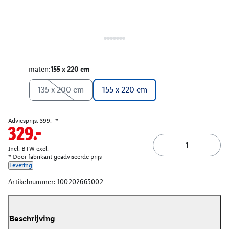
maten:
155 x 220 cm
135 x 200 cm
155 x 220 cm
Adviesprijs: 399.- *
329.-
Incl. BTW excl.
* Door fabrikant geadviseerde prijs
Levering
Artikelnummer:
100202665002
Beschrijving