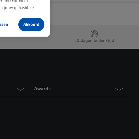
te herkennen in
an jouw gehashte e-
aan jou zijn
ssen
Akkoord
r producten waarin je
 winkel te plaatsen
30 dagen bedenktijd
innen verschillende
 van jouw gehashte e-
an jou kunnen worden
erking.
Awards
en vergelijkbare
en. Meer informatie,
t moment in te
r
voor meer informatie