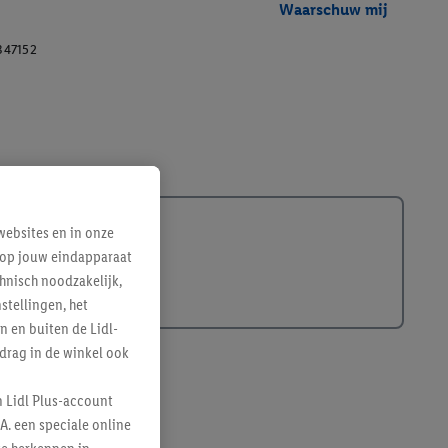
Waarschuw mij
347152
ebsites en in onze
e op jouw eindapparaat
hnisch noodzakelijk,
tellingen, het
n en buiten de Lidl-
drag in de winkel ook
n Lidl Plus-account
A. een speciale online