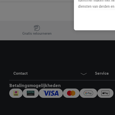
identifier maken met he
diensten van derden en 
mailadres ook worden sa
toegewezen.
Als je hiervoor toeste
Jouw voordelen bij ons als Lidl webshop klant
eerder interesse hebt g
Gratis retourneren
maar het niet te kopen)
Lidl-diensten worden we
mailadres en met eventu
toegewezen.
Onder "Aanpassen" kun 
verwerkingsdoeleinden j
Contact
Service
Door te klikken op "Weig
technieken worden gebr
Betalingsmogelijkheden
Door op "Akkoord" te kl
inclusief over de opsl
trekken, vind je in onze
over de cookies die wij 