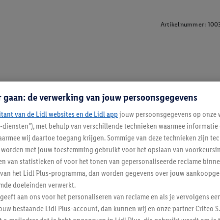
Artikelnummer:
100
r gaan: de verwerking van jouw persoonsgegevens
itant van de Lidl websites en de Lidl app
jouw persoonsgegevens op onze w
l-diensten"), met behulp van verschillende technieken waarmee informati
armee wij daartoe toegang krijgen. Sommige van deze technieken zijn tec
worden met jouw toestemming gebruikt voor het opslaan van voorkeursins
n van statistieken of voor het tonen van gepersonaliseerde reclame binne
ent van het Lidl Plus-programma, dan worden gegevens over jouw aankoopge
mde doeleinden verwerkt.
 geeft aan ons voor het personaliseren van reclame en als je vervolgens ee
ouw bestaande Lidl Plus-account, dan kunnen wij en onze partner Criteo S.