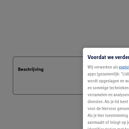
Voordat we verde
Wij verwerken als
explo
Beschrijving
apps (gezamenlijk: "Lid
wordt opgeslagen en wa
en sommige technieken 
verzamelen en analysere
diensten. Als je lid b
voor de hiervoor genoe
Als je hier toestemming
aanmaakt of inlogt op j