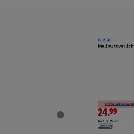
BARBIE
Malibu toverlic
Online uitverkocht
24.99
Incl. BTW excl.
Levering