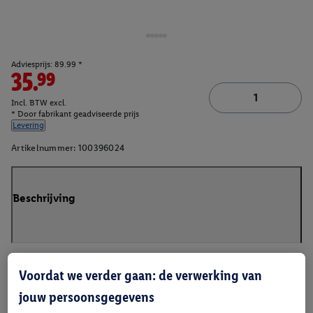
Adviesprijs: 89.99 *
35.99
Incl. BTW excl.
* Door fabrikant geadviseerde prijs
Levering
Artikelnummer:
100396024
Beschrijving
Voordat we verder gaan: de verwerking van
jouw persoonsgegevens