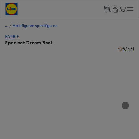
/
Actiefiguren speelfiguren
BARBIE
Speelset Dream Boat
5/5
(3)
5 van 5 ste