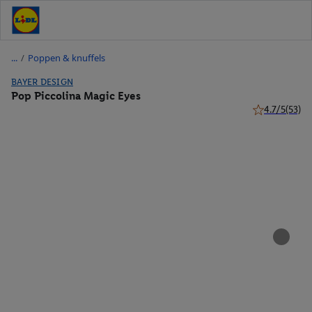
/
Poppen & knuffels
BAYER DESIGN
Pop Piccolina Magic Eyes
4.7/5
(53)
4.7 van 5 ster