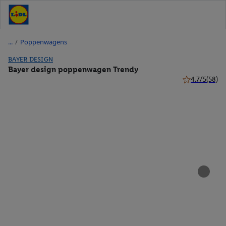
/
Poppenwagens
BAYER DESIGN
Bayer design poppenwagen Trendy
4.7/5
(58)
4.7 van 5 ster