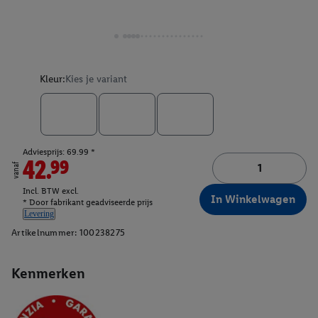
Kleur:
Kies je variant
Adviesprijs: 69.99 *
42.99
vanaf
Incl. BTW excl.
In Winkelwagen
* Door fabrikant geadviseerde prijs
Levering
Artikelnummer:
100238275
Kenmerken