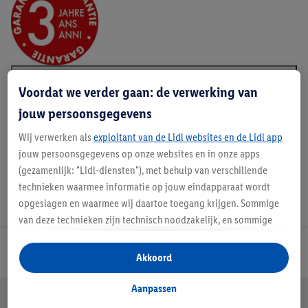
Voordat we verder gaan: de verwerking van
Beschrijving
jouw persoonsgegevens
Wij verwerken als
exploitant van de Lidl websites en de Lidl app
jouw persoonsgegevens op onze websites en in onze apps
(gezamenlijk: "Lidl-diensten"), met behulp van verschillende
technieken waarmee informatie op jouw eindapparaat wordt
opgeslagen en waarmee wij daartoe toegang krijgen. Sommige
van deze technieken zijn technisch noodzakelijk, en sommige
technieken worden met jouw toestemming gebruikt voor het
Lidl Nieuwsbrief
opslaan van voorkeursinstellingen, het verzamelen en
Akkoord
analyseren van statistieken of voor het tonen van
gepersonaliseerde reclame binnen en buiten de Lidl-diensten.
Aanpassen
Jouw voordelen bij ons als Lidl webshop klant
Als je lid bent van het Lidl Plus-programma, dan worden