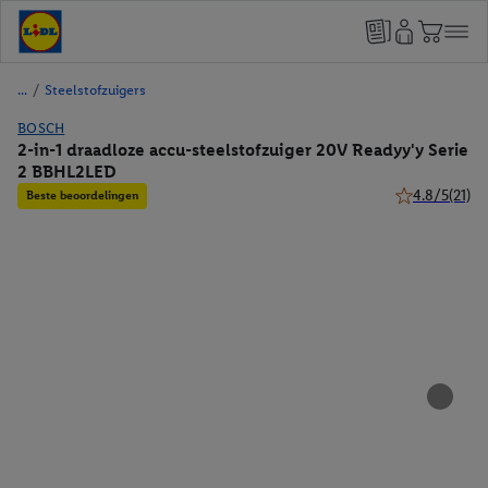
/
Steelstofzuigers
BOSCH
2-in-1 draadloze accu-steelstofzuiger 20V Readyy'y Serie
2 BBHL2LED
4.8/5
(21)
Beste beoordelingen
4.8 van 5 ster