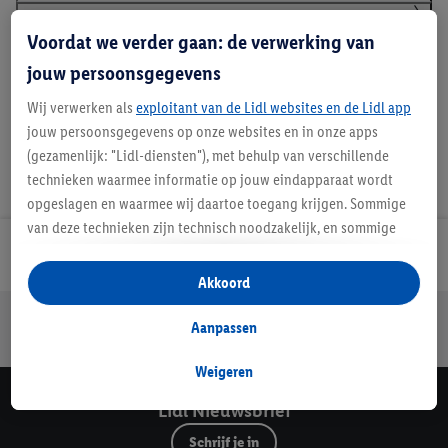
Voordat we verder gaan: de verwerking van
Handleidingen en downloads
jouw persoonsgegevens
Wij verwerken als
exploitant van de Lidl websites en de Lidl app
jouw persoonsgegevens op onze websites en in onze apps
(gezamenlijk: "Lidl-diensten"), met behulp van verschillende
technieken waarmee informatie op jouw eindapparaat wordt
opgeslagen en waarmee wij daartoe toegang krijgen. Sommige
van deze technieken zijn technisch noodzakelijk, en sommige
technieken worden met jouw toestemming gebruikt voor het
Lidl Nieuwsbrief
opslaan van voorkeursinstellingen, het verzamelen en
Akkoord
analyseren van statistieken of voor het tonen van
Jouw voordelen bij ons als Lidl webshop klant
gepersonaliseerde reclame binnen en buiten de Lidl-diensten.
Aanpassen
Gratis retourneren
Veilig winkelen
30 dagen bedenktijd
Als je lid bent van het Lidl Plus-programma, dan worden
gegevens over jouw aankoopgedrag in de winkel ook voor de
Weigeren
hiervoor genoemde doeleinden verwerkt.
Lidl Nieuwsbrief
Als je hier toestemming geeft aan ons voor het personaliseren
van reclame en als je vervolgens een Lidl Plus-account
Schrijf je in