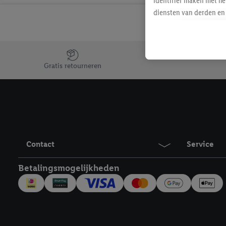
identifier maken met he
diensten van derden en 
mailadres ook worden sa
toegewezen.
Als je hiervoor toeste
Jouw voordelen bij ons als Lidl webshop klant
eerder interesse hebt g
Gratis retourneren
maar het niet te kopen)
Lidl-diensten worden we
mailadres en met eventu
toegewezen.
Onder "Aanpassen" kun 
verwerkingsdoeleinden j
Contact
Service
Door te klikken op "Weig
technieken worden gebr
Betalingsmogelijkheden
Door op "Akkoord" te kl
inclusief over de opsl
trekken, vind je in onze
over de cookies die wij 