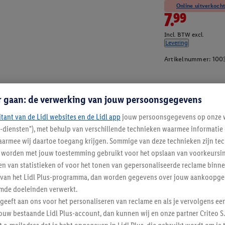
Online uitverkocht
7.99
Incl. BTW excl.
Levering
Artikelnummer:
100
r gaan: de verwerking van jouw persoonsgegevens
itant van de Lidl websites en de Lidl app
jouw persoonsgegevens op onze w
l-diensten"), met behulp van verschillende technieken waarmee informati
armee wij daartoe toegang krijgen. Sommige van deze technieken zijn tec
worden met jouw toestemming gebruikt voor het opslaan van voorkeursins
n van statistieken of voor het tonen van gepersonaliseerde reclame binne
ent van het Lidl Plus-programma, dan worden gegevens over jouw aankoopge
mde doeleinden verwerkt.
 geeft aan ons voor het personaliseren van reclame en als je vervolgens ee
ouw bestaande Lidl Plus-account, dan kunnen wij en onze partner Criteo S.