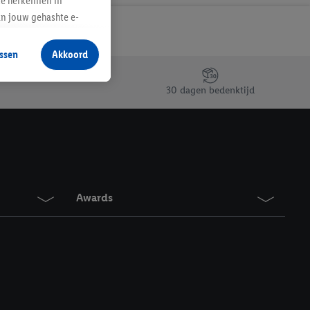
te herkennen in
an jouw gehashte e-
aan jou zijn
ssen
Akkoord
r producten waarin je
 winkel te plaatsen
30 dagen bedenktijd
innen verschillende
 van jouw gehashte e-
an jou kunnen worden
erking.
Awards
en vergelijkbare
en. Meer informatie,
t moment in te
r
voor meer informatie