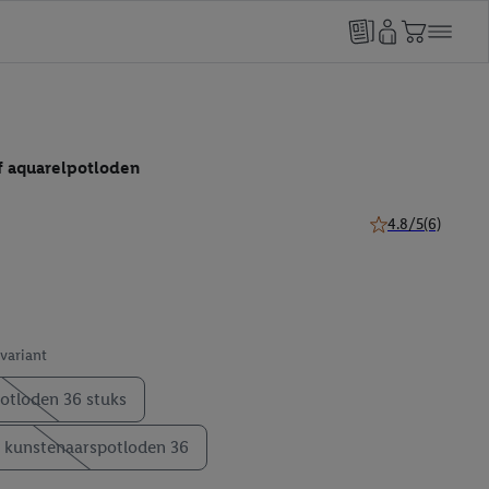
f aquarelpotloden
4.8/5
(6)
4.8 van 5 sterren 
 variant
otloden 36 stuks
kunstenaarspotloden 36