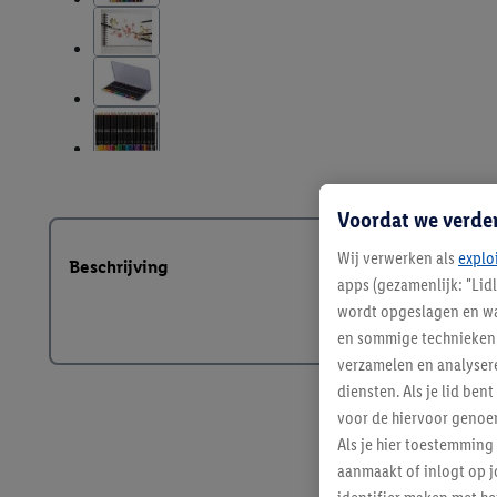
Voordat we verde
Wij verwerken als
explo
Beschrijving
apps (gezamenlijk: "Lid
wordt opgeslagen en wa
en sommige technieken 
verzamelen en analysere
diensten. Als je lid b
voor de hiervoor genoe
Als je hier toestemming
aanmaakt of inlogt op j