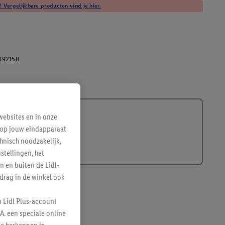
! Vergelijkbare producten vind je hier.
392158
ebsites en in onze
e op jouw eindapparaat
hnisch noodzakelijk,
tellingen, het
n en buiten de Lidl-
drag in de winkel ook
n Lidl Plus-account
A. een speciale online