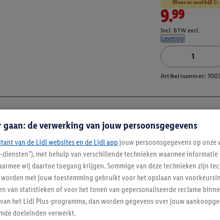
Wees er snel bij!
Er 
9.99
Incl. BTW excl.
Levering
Artikelnummer:
100
r gaan: de verwerking van jouw persoonsgegevens
itant van de Lidl websites en de Lidl app
jouw persoonsgegevens op onze w
l-diensten"), met behulp van verschillende technieken waarmee informati
armee wij daartoe toegang krijgen. Sommige van deze technieken zijn tec
worden met jouw toestemming gebruikt voor het opslaan van voorkeursins
n van statistieken of voor het tonen van gepersonaliseerde reclame binne
ent van het Lidl Plus-programma, dan worden gegevens over jouw aankoopge
mde doeleinden verwerkt.