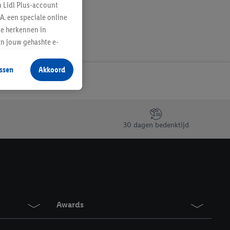
n Lidl Plus-account
A. een speciale online
te herkennen in
an jouw gehashte e-
aan jou zijn
ssen
Akkoord
r producten waarin je
 winkel te plaatsen
innen verschillende
 van jouw gehashte e-
30 dagen bedenktijd
an jou kunnen worden
erking.
en vergelijkbare
en. Meer informatie,
Awards
t moment in te
r
voor meer informatie