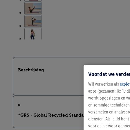
Beschrijving
Voordat we verde
Wij verwerken als
explo
apps (gezamenlijk: "Lid
wordt opgeslagen en wa
en sommige technieken 
verzamelen en analysere
*GRS - Global Recycled Standard
diensten. Als je lid b
voor de hiervoor genoe