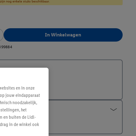
zijn nog enkele stuks beschikbaar.
In Winkelwagen
399884
ebsites en in onze
e op jouw eindapparaat
hnisch noodzakelijk,
tellingen, het
n en buiten de Lidl-
drag in de winkel ook