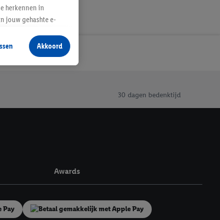
te herkennen in
an jouw gehashte e-
aan jou zijn
ssen
Akkoord
r producten waarin je
 winkel te plaatsen
innen verschillende
 van jouw gehashte e-
30 dagen bedenktijd
an jou kunnen worden
erking.
en vergelijkbare
Awards
en. Meer informatie,
t moment in te
r
voor meer informatie