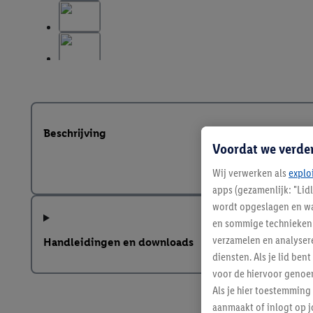
Beschrijving
Voordat we verde
Wij verwerken als
explo
apps (gezamenlijk: "Lid
wordt opgeslagen en wa
en sommige technieken 
verzamelen en analysere
Handleidingen en downloads
diensten. Als je lid b
voor de hiervoor genoe
Als je hier toestemming
aanmaakt of inlogt op j