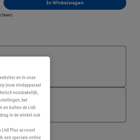
In Winkelwagen
358445
ebsites en in onze
e op jouw eindapparaat
hnisch noodzakelijk,
tellingen, het
n en buiten de Lidl-
drag in de winkel ook
n Lidl Plus-account
A. een speciale online