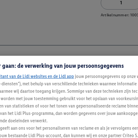
Artikelnummer:
100
r gaan: de verwerking van jouw persoonsgegevens
itant van de Lidl websites en de Lidl app
jouw persoonsgegevens op onze w
l-diensten"), met behulp van verschillende technieken waarmee informati
armee wij daartoe toegang krijgen. Sommige van deze technieken zijn tec
worden met jouw toestemming gebruikt voor het opslaan van voorkeursins
n van statistieken of voor het tonen van gepersonaliseerde reclame binne
ent van het Lidl Plus-programma, dan worden gegevens over jouw aankoopge
mde doeleinden verwerkt.
 geeft aan ons voor het personaliseren van reclame en als je vervolgens ee
ouw bestaande Lidl Plus-account, dan kunnen wij en onze partner Criteo S.