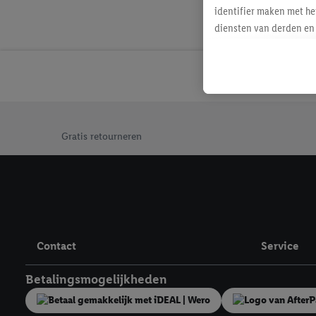
identifier maken met he
diensten van derden en 
mailadres ook worden sa
toegewezen.
Als je hiervoor toeste
eerder interesse hebt g
maar het niet te kopen)
Jouw voordelen bij ons als Lidl webshop klant
Lidl-diensten worden we
Gratis retourneren
mailadres en met eventu
toegewezen.
Onder "Aanpassen" kun 
verwerkingsdoeleinden j
Door te klikken op "Weig
technieken worden gebr
Contact
Service
Door op "Akkoord" te kl
inclusief over de opsl
Betalingsmogelijkheden
trekken, vind je in onze
over de cookies die wij 