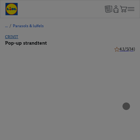
/
Parasols & luifels
CRIVIT
Pop-up strandtent
4.1/5
(14)
4.1 van 5 ster