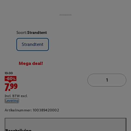
Soort:
Strandtent
Strandtent
Mega deal!
19.99
-60%
7.99
Incl. BTW excl.
Levering
Artikelnummer:
100389420002
Beschrijving