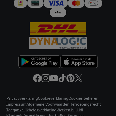
en Lidl-diensten, met behulp van jouw gehashte e-mailadres en
met eventuele andere identifiers of met identifiers waarover
Criteo S.A. beschikt, aan jou kunnen worden toegewezen.
Onder "Aanpassen" kun je aangeven met welke cookies en
vergelijkbare technieken en met welke verwerkingsdoeleinden
je instemt. Verder kan je er meer informatie vinden over de
gegevensverwerking.
Door te klikken op "Weigeren", kies je voor de optie dat er enkel
technisch noodzakelijke cookies en vergelijkbare technieken
worden gebruikt.
Door op "Akkoord" te klikken, stem je in met alle verwerkingen
voor alle bovengenoemde doeleinden. Meer informatie,
inclusief over de opslagperiode van de gegevens en je recht om
jouw toestemming op elk gewenst moment in te trekken, vind je
in onze
privacyverklaring
.
Je vindt de impressum voor de Lidl
Juridische koppelingen
website hier.
Klik
hier
voor meer informatie over de cookies die
Privacyverklaring
Cookieverklaring
Cookies beheren
wij inzetten.
Impressum
Algemene Voorwaarden
Herroepingsrecht
Toegankelijkheidsverklaring
Werken bij Lidl
Klanteninformatie over batterijen Europese