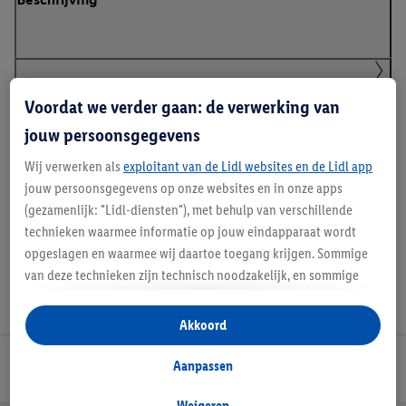
Details over productveiligheid
Voordat we verder gaan: de verwerking van
jouw persoonsgegevens
Wij verwerken als
exploitant van de Lidl websites en de Lidl app
Handleidingen en downloads
jouw persoonsgegevens op onze websites en in onze apps
(gezamenlijk: "Lidl-diensten"), met behulp van verschillende
technieken waarmee informatie op jouw eindapparaat wordt
opgeslagen en waarmee wij daartoe toegang krijgen. Sommige
van deze technieken zijn technisch noodzakelijk, en sommige
technieken worden met jouw toestemming gebruikt voor het
opslaan van voorkeursinstellingen, het verzamelen en
Akkoord
analyseren van statistieken of voor het tonen van
gepersonaliseerde reclame binnen en buiten de Lidl-diensten.
Aanpassen
Lidl Nieuwsbrief
Als je lid bent van het Lidl Plus-programma, dan worden
gegevens over jouw aankoopgedrag in de winkel ook voor de
Weigeren