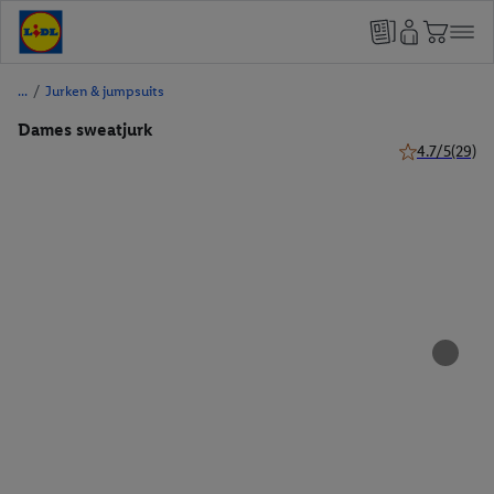
/
Jurken & jumpsuits
Dames sweatjurk
4.7/5
(29)
4.7 van 5 ster