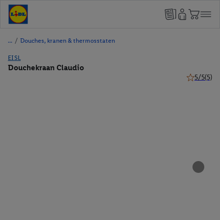
/
Douches, kranen & thermosstaten
EISL
Douchekraan Claudio
5/5
(5)
5 van 5 ste