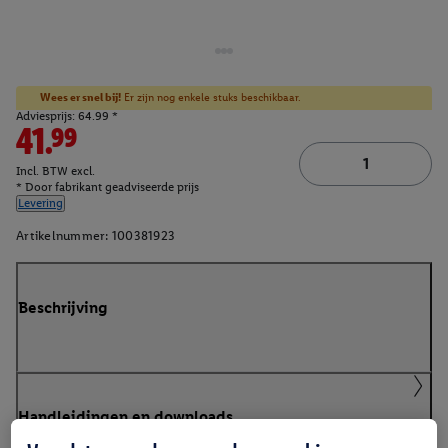
Wees er snel bij!
Er zijn nog enkele stuks beschikbaar.
Adviesprijs: 64.99 *
41.99
Incl. BTW excl.
* Door fabrikant geadviseerde prijs
Levering
Artikelnummer:
100381923
Beschrijving
Handleidingen en downloads