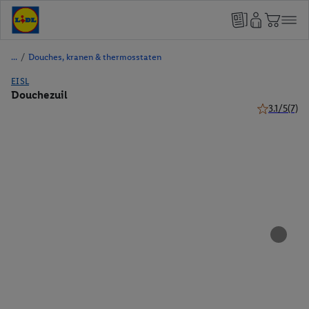
/
Douches, kranen & thermosstaten
EISL
Douchezuil
3.1/5
(7)
3.1 van 5 ste