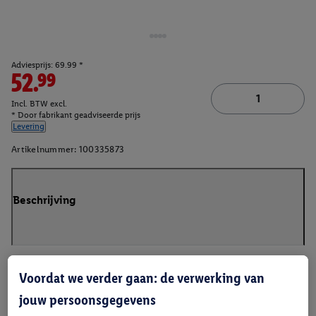
Adviesprijs: 69.99 *
52.99
Incl. BTW excl.
* Door fabrikant geadviseerde prijs
Levering
Artikelnummer:
100335873
Beschrijving
Voordat we verder gaan: de verwerking van
jouw persoonsgegevens