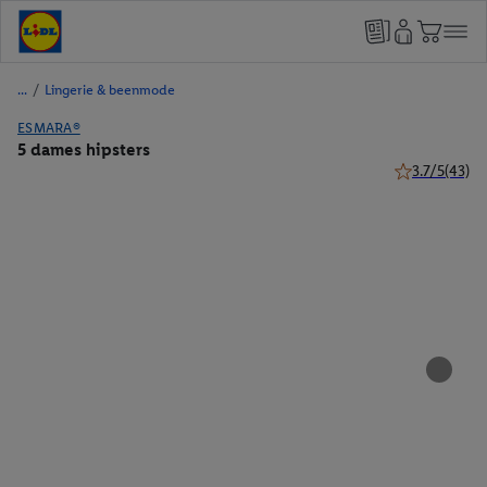
/
Lingerie & beenmode
ESMARA®
5 dames hipsters
3.7/5
(43)
3.7 van 5 ster