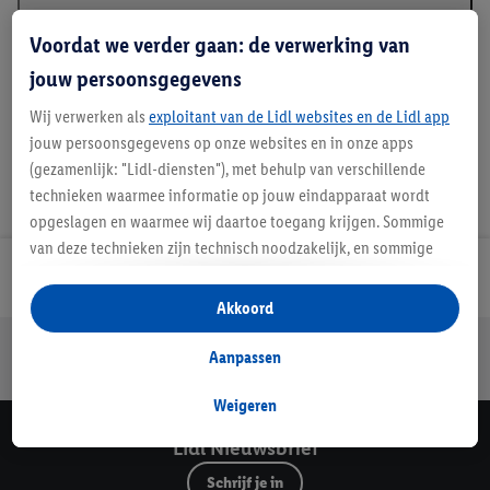
Beschrijving
Voordat we verder gaan: de verwerking van
jouw persoonsgegevens
Wij verwerken als
exploitant van de Lidl websites en de Lidl app
jouw persoonsgegevens op onze websites en in onze apps
(gezamenlijk: "Lidl-diensten"), met behulp van verschillende
technieken waarmee informatie op jouw eindapparaat wordt
opgeslagen en waarmee wij daartoe toegang krijgen. Sommige
van deze technieken zijn technisch noodzakelijk, en sommige
technieken worden met jouw toestemming gebruikt voor het
Lidl Nieuwsbrief
opslaan van voorkeursinstellingen, het verzamelen en
Akkoord
analyseren van statistieken of voor het tonen van
Jouw voordelen bij ons als Lidl webshop klant
gepersonaliseerde reclame binnen en buiten de Lidl-diensten.
Aanpassen
Gratis retourneren
Veilig winkelen
30 dagen bedenktijd
Als je lid bent van het Lidl Plus-programma, dan worden
gegevens over jouw aankoopgedrag in de winkel ook voor de
Weigeren
hiervoor genoemde doeleinden verwerkt.
Lidl Nieuwsbrief
Als je hier toestemming geeft aan ons voor het personaliseren
Schrijf je in
van reclame en als je vervolgens een Lidl Plus-account