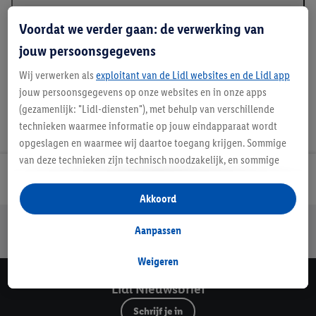
Beschrijving
Voordat we verder gaan: de verwerking van
jouw persoonsgegevens
Wij verwerken als
exploitant van de Lidl websites en de Lidl app
jouw persoonsgegevens op onze websites en in onze apps
(gezamenlijk: "Lidl-diensten"), met behulp van verschillende
technieken waarmee informatie op jouw eindapparaat wordt
opgeslagen en waarmee wij daartoe toegang krijgen. Sommige
van deze technieken zijn technisch noodzakelijk, en sommige
technieken worden met jouw toestemming gebruikt voor het
Lidl Nieuwsbrief
opslaan van voorkeursinstellingen, het verzamelen en
Akkoord
analyseren van statistieken of voor het tonen van
Jouw voordelen bij ons als Lidl webshop klant
gepersonaliseerde reclame binnen en buiten de Lidl-diensten.
Aanpassen
Gratis retourneren
Veilig winkelen
30 dagen bedenktijd
Als je lid bent van het Lidl Plus-programma, dan worden
gegevens over jouw aankoopgedrag in de winkel ook voor de
Weigeren
hiervoor genoemde doeleinden verwerkt.
Lidl Nieuwsbrief
Als je hier toestemming geeft aan ons voor het personaliseren
Schrijf je in
van reclame en als je vervolgens een Lidl Plus-account