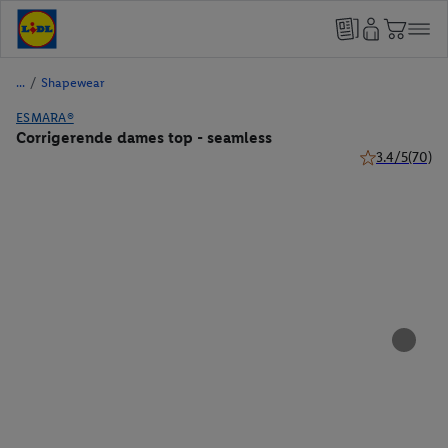
/
Shapewear
ESMARA®
Corrigerende dames top - seamless
3.4/5
(70)
3.4 van 5 sterr