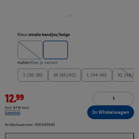
Kleur:
smalle bandjes/beige
maten:
Kies je variant
S (36-38)
M (40/42)
L (44-46)
XL (48/50
12.99
Incl. BTW excl.
In Winkelwagen
Levering
Artikelnummer:
100345943