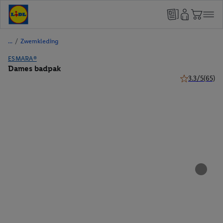
/
Zwemkleding
ESMARA®
Dames badpak
3.3/5
(65)
3.3 van 5 ster