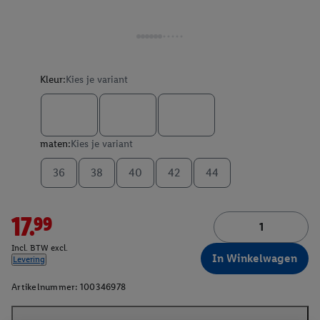
Kleur:
Kies je variant
maten:
Kies je variant
36
38
40
42
44
17.99
Incl. BTW excl.
In Winkelwagen
Levering
Artikelnummer:
100346978