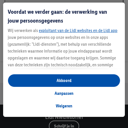
Beschrijving
Voordat we verder gaan: de verwerking van
jouw persoonsgegevens
Wij verwerken als
exploitant van de Lidl websites en de Lidl app
jouw persoonsgegevens op onze websites en in onze apps
(gezamenlijk: "Lidl-diensten"), met behulp van verschillende
technieken waarmee informatie op jouw eindapparaat wordt
opgeslagen en waarmee wij daartoe toegang krijgen. Sommige
van deze technieken zijn technisch noodzakelijk, en sommige
technieken worden met jouw toestemming gebruikt voor het
Lidl Nieuwsbrief
opslaan van voorkeursinstellingen, het verzamelen en
Akkoord
analyseren van statistieken of voor het tonen van
Jouw voordelen bij ons als Lidl webshop klant
gepersonaliseerde reclame binnen en buiten de Lidl-diensten.
Aanpassen
Gratis retourneren
Veilig winkelen
30 dagen bedenktijd
Als je lid bent van het Lidl Plus-programma, dan worden
gegevens over jouw aankoopgedrag in de winkel ook voor de
Weigeren
hiervoor genoemde doeleinden verwerkt.
Lidl Nieuwsbrief
Als je hier toestemming geeft aan ons voor het personaliseren
Schrijf je in
van reclame en als je vervolgens een Lidl Plus-account