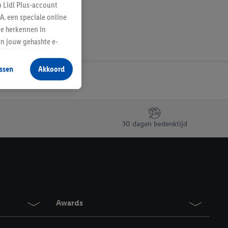
n Lidl Plus-account
A. een speciale online
te herkennen in
an jouw gehashte e-
aan jou zijn
ssen
Akkoord
r producten waarin je
 winkel te plaatsen
innen verschillende
 van jouw gehashte e-
30 dagen bedenktijd
an jou kunnen worden
erking.
en vergelijkbare
en. Meer informatie,
Awards
t moment in te
r
voor meer informatie