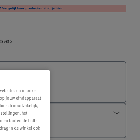
! Vergelijkbare producten vind je hier.
389815
ebsites en in onze
e op jouw eindapparaat
hnisch noodzakelijk,
tellingen, het
n en buiten de Lidl-
drag in de winkel ook