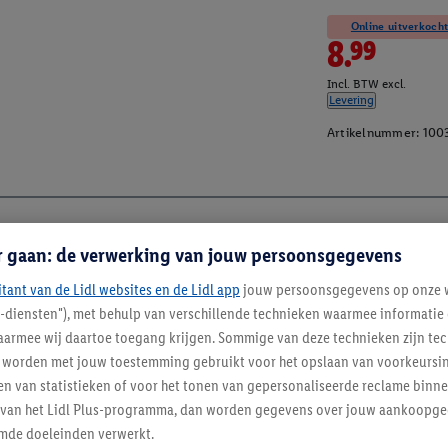
Online uitverkocht
8.99
Incl. BTW excl.
Levering
Artikelnummer:
100
r gaan: de verwerking van jouw persoonsgegevens
itant van de Lidl websites en de Lidl app
jouw persoonsgegevens op onze w
l-diensten"), met behulp van verschillende technieken waarmee informati
armee wij daartoe toegang krijgen. Sommige van deze technieken zijn tec
worden met jouw toestemming gebruikt voor het opslaan van voorkeursins
n van statistieken of voor het tonen van gepersonaliseerde reclame binne
ent van het Lidl Plus-programma, dan worden gegevens over jouw aankoopge
mde doeleinden verwerkt.