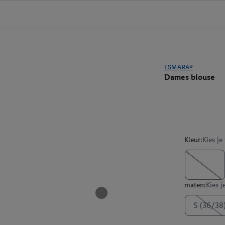
ESMARA®
Dames blouse
Kleur:
Kies je
maten:
Kies j
S (36/38