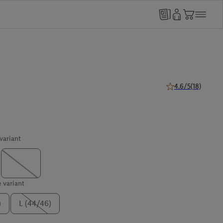
4.6/5
(18)
4.6 van 5 sterren (
 variant
e variant
)
L (44/46)