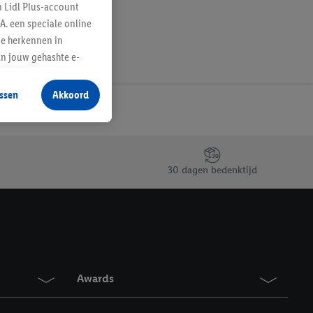
n Lidl Plus-account
A. een speciale online
te herkennen in
an jouw gehashte e-
aan jou zijn
ssen
Akkoord
r producten waarin je
 winkel te plaatsen
innen verschillende
 van jouw gehashte e-
30 dagen bedenktijd
an jou kunnen worden
erking.
en vergelijkbare
en. Meer informatie,
Awards
t moment in te
r
voor meer informatie