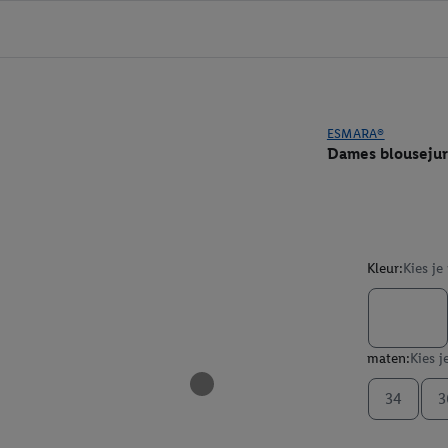
ESMARA®
Dames blousejur
Kleur:
Kies je
maten:
Kies j
34
3