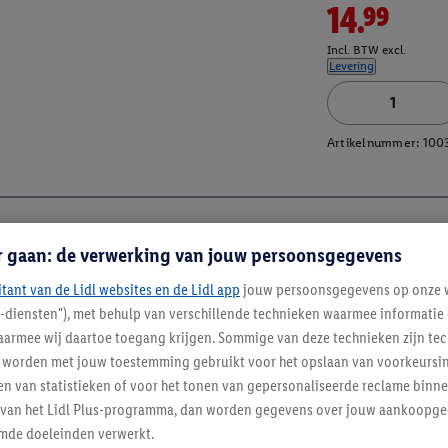
14.99
Incl. BTW excl.
Levering
Artikelnummer:
100
r gaan: de verwerking van jouw persoonsgegevens
itant van de Lidl websites en de Lidl app
jouw persoonsgegevens op onze w
l-diensten"), met behulp van verschillende technieken waarmee informati
armee wij daartoe toegang krijgen. Sommige van deze technieken zijn tec
worden met jouw toestemming gebruikt voor het opslaan van voorkeursins
n van statistieken of voor het tonen van gepersonaliseerde reclame binne
ent van het Lidl Plus-programma, dan worden gegevens over jouw aankoopge
mde doeleinden verwerkt.