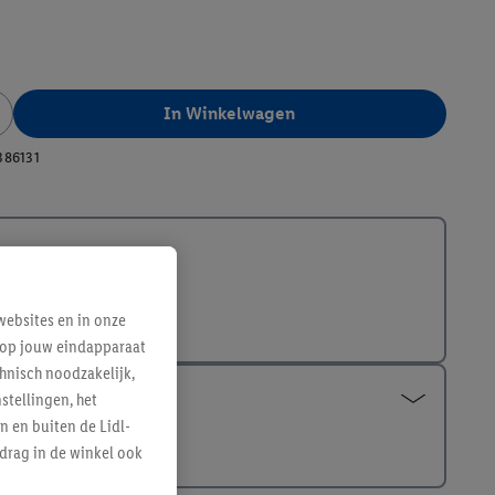
In Winkelwagen
386131
ebsites en in onze
e op jouw eindapparaat
hnisch noodzakelijk,
tellingen, het
n en buiten de Lidl-
drag in de winkel ook